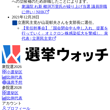
への立候補のため辞職したことによります。
衆議院 れ新 櫛渕万里氏が繰り上げ当選 議員辞職
に伴い | NHK
2021年12月28日
立憲民主党
が山花郁夫さんを支部長に選任。
【常任幹事会】「国会閉会中も申し入れ、提案を
行っていく」オミクロン株感染拡大を警戒し、泉
代表 | 立憲民主党
衆院選2026
小選挙区
比例代表
議席予想
参院選2028
選挙区
比例代表
アカウント
プロフィール