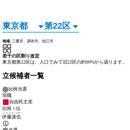
地域:
三鷹市、調布市、狛江市
若干の区割り改定
東京都第22区は、人口でみて旧22区の約90%から成ります。
立候補者一覧
比例当選
現職
自由民主党
比例
1
位
いとう
たつや
伊藤
達也
当選