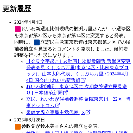
更新履歴
2024年4月4日
れいわ新選組
比例現職の櫛渕万里さんが、小選挙区
を東京都第22区から東京都第14区に変更すると発表。
同時に、
立憲民主党
東京都連は東京都第14区での候
補者擁立を見送るとコメントを発表しました。候補者
調整を行った形になります。
【会見文字起こし&動画】次期衆院選 選挙区変更
発表会見 くしぶち万里(東京14区・比例東京ブロ
ック)、山本太郎代表、くしぶち万里 / 2024年4月
4日 国会内 | れいわ新選組
れいわ櫛渕氏、東京14区に 次期衆院選立民見送
り | 日本経済新聞
立民、れいわが候補者調整 衆院東京14、22区 | 時
事ドットコム
泉健太🌎立憲民主党代表 | X
2023年6月28日
参政党
が鈴木美香さんの擁立を発表。