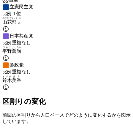
立憲民主党
比例
1
位
やまはな
いくお
山花
郁夫
日本共産党
比例重複なし
ひらの
よしたか
平野
義尚
参政党
比例重複なし
すずき
みか
鈴木
美香
区割りの変化
前回の区割りから人口ベースでどのように変化するかを図示
しています。