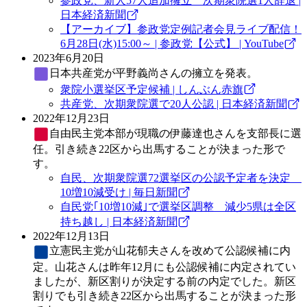
参政党、新人57人追加擁立 次期衆院選1人辞退 |
日本経済新聞
【アーカイブ】参政党定例記者会見ライブ配信！
6月28日(水)15:00～ | 参政党【公式】 | YouTube
2023年6月20日
日本共産党
が平野義尚さんの擁立を発表。
衆院小選挙区予定候補 | しんぶん赤旗
共産党、次期衆院選で20人公認 | 日本経済新聞
2022年12月23日
自由民主党
本部が現職の伊藤達也さんを支部長に選
任。引き続き22区から出馬することが決まった形で
す。
自民、次期衆院選72選挙区の公認予定者を決定
10増10減受け | 毎日新聞
自民党｢10増10減｣で選挙区調整 減少5県は全区
持ち越し | 日本経済新聞
2022年12月13日
立憲民主党
が山花郁夫さんを改めて公認候補に内
定。山花さんは昨年12月にも公認候補に内定されてい
ましたが、新区割りが決定する前の内定でした。新区
割りでも引き続き22区から出馬することが決まった形