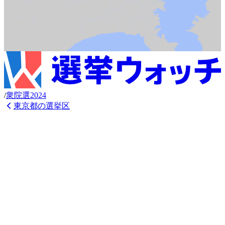
/
衆
院選
2024
東京都
の選挙区