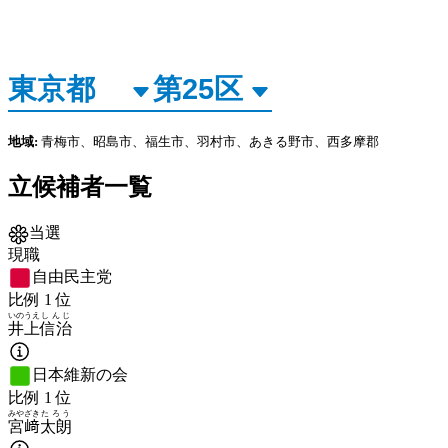
地域:
青梅市、昭島市、福生市、羽村市、あきる野市、西多摩郡
立候補者一覧
当選
現職
自由民主党
比例
1
位
いのうえ
しんじ
井上
信治
日本維新の会
比例
1
位
みやざき
たろう
宮﨑
太朗