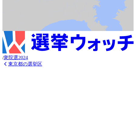
/
衆
院選
2024
東京都
の選挙区