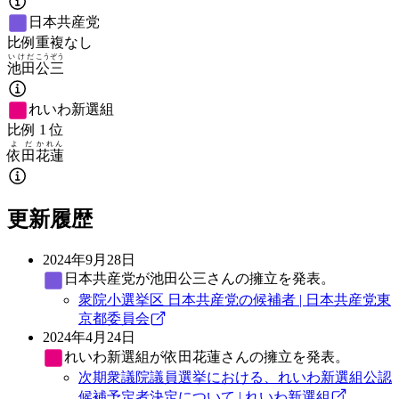
日本共産党
比例重複なし
いけだ
こうぞう
池田
公三
れいわ新選組
比例
1
位
よだ
かれん
依田
花蓮
更新履歴
2024年9月28日
日本共産党
が池田公三さんの擁立を発表。
衆院小選挙区 日本共産党の候補者 | 日本共産党東
京都委員会
2024年4月24日
れいわ新選組
が依田花蓮さんの擁立を発表。
次期衆議院議員選挙における、れいわ新選組公認
候補予定者決定について | れいわ新選組