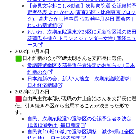
【会見文字起こし&動画】次期衆院選 公認候補予
定者発表 よだ かれん(東京25区・比例東京ブロッ
ク)、高井たかし幹事長 / 2024年4月24日 国会内 |
れいわ新選組
れいわ、次期衆院選東京25区に元新宿区議の依田
花蓮氏を擁立 トランスジェンダー女性 | 産経ニュ
ース
2023年10月26日
日本維新の会
が宮﨑太朗さんを支部長に選任。
衆議院選挙区支部長選任者決定のお知らせ | 日本
維新の会
日本維新の会、新人3人擁立 次期衆議院選挙 |
日本経済新聞
2022年12月23日
自由民主党
本部が現職の井上信治さんを支部長に選
任。引き続き25区から出馬することが決まった形で
す。
自民、次期衆院選72選挙区の公認予定者を決定
10増10減受け | 毎日新聞
自民党｢10増10減｣で選挙区調整 減少5県は全区
持ち越し | 日本経済新聞