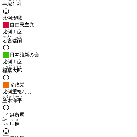
てづか
よしお
手塚
仁雄
比例現職
自由民主党
比例
1
位
わかみや
けんじ
若宮
健嗣
日本維新の会
比例
1
位
いなば
たろう
稲葉
太郎
参政党
比例重複なし
ぬるき
ようへい
塗木
洋平
無所属
はやし
りま
林
理麻