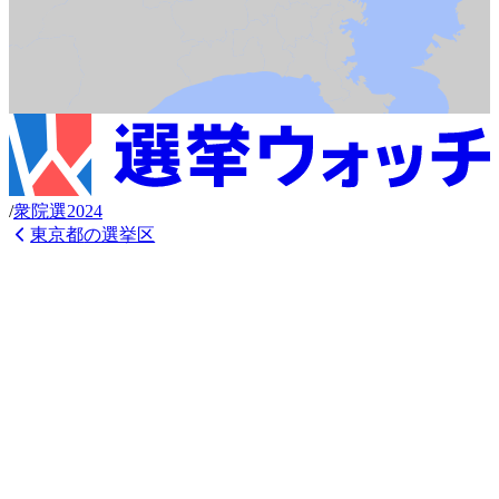
/
衆
院選
2024
東京都
の選挙区