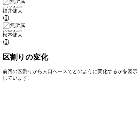
無所属
ふくい
けんた
福井
健太
無所属
まつもと
けんた
松本
健太
区割りの変化
前回の区割りから人口ベースでどのように変化するかを図示
しています。