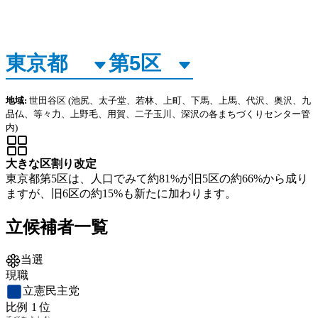
地域:
世田谷区
(池尻、太子堂、若林、上町、下馬、上馬、代沢、奥沢、九
品仏、等々力、上野毛、用賀、二子玉川、深沢の各まちづくりセンター管
内)
大きな区割り改定
東京都第5区は、人口でみて約81%が旧5区の約66%から成り
ますが、旧6区の約15%も新たに加わります。
立候補者一覧
当選
現職
立憲民主党
比例
1
位