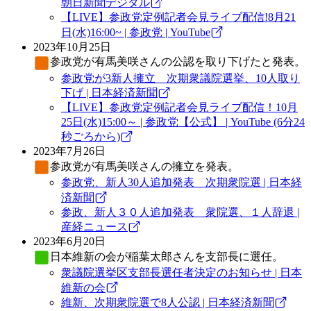
朝日新聞デジタル
【LIVE】参政党定例記者会見ライブ配信!8月21
日(水)16:00~ | 参政党 | YouTube
2023年10月25日
参政党
が有馬美咲さんの公認を取り下げたと発表。
参政党が3新人擁立 次期衆議院選挙、10人取り
下げ | 日本経済新聞
【LIVE】参政党定例記者会見ライブ配信！10月
25日(水)15:00～ | 参政党【公式】 | YouTube (6分24
秒ごろから)
2023年7月26日
参政党
が有馬美咲さんの擁立を発表。
参政党、新人30人追加発表 次期衆院選 | 日本経
済新聞
参政、新人３０人追加発表 衆院選、１人辞退 |
産経ニュース
2023年6月20日
日本維新の会
が稲葉太郎さんを支部長に選任。
衆議院選挙区支部長選任者決定のお知らせ | 日本
維新の会
維新、次期衆院選で8人公認 | 日本経済新聞