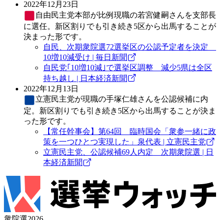
2022年12月23日
自由民主党
本部が比例現職の若宮健嗣さんを支部長
に選任。新区割りでも引き続き5区から出馬することが
決まった形です。
自民、次期衆院選72選挙区の公認予定者を決定
10増10減受け | 毎日新聞
自民党｢10増10減｣で選挙区調整 減少5県は全区
持ち越し | 日本経済新聞
2022年12月13日
立憲民主党
が現職の手塚仁雄さんを公認候補に内
定。新区割りでも引き続き5区から出馬することが決ま
った形です。
【常任幹事会】第64回 臨時国会「衆参一緒に政
策を一つひとつ実現した」泉代表 | 立憲民主党
立憲民主党、公認候補69人内定 次期衆院選 | 日
本経済新聞
衆院選2026