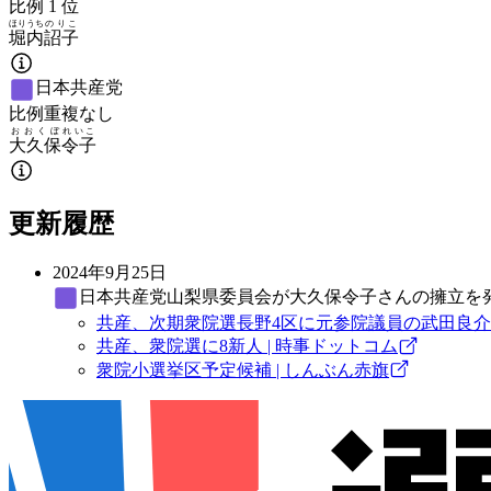
比例
1
位
ほりうち
のりこ
堀内
詔子
日本共産党
比例重複なし
おおくぼ
れいこ
大久保
令子
更新履歴
2024年9月25日
日本共産党
山梨県委員会が大久保令子さんの擁立を
共産、次期衆院選長野4区に元参院議員の武田良介氏
共産、衆院選に8新人 | 時事ドットコム
衆院小選挙区予定候補 | しんぶん赤旗