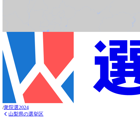
/
衆
院選
2024
山梨県
の選挙区