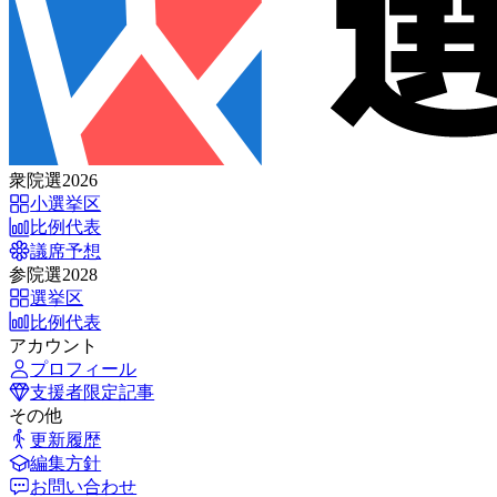
衆院選2026
小選挙区
比例代表
議席予想
参院選2028
選挙区
比例代表
アカウント
プロフィール
支援者限定記事
その他
更新履歴
編集方針
お問い合わせ