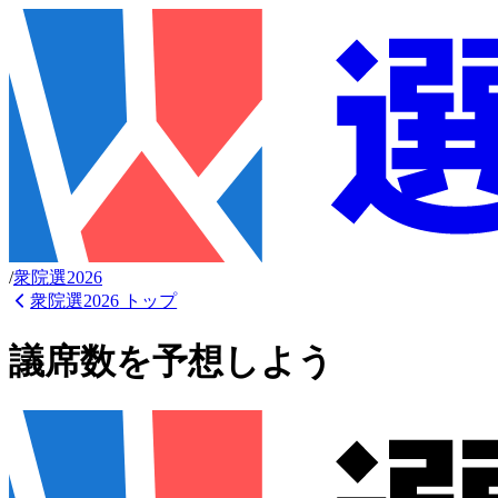
/
衆
院選
2026
衆院選2026
トップ
議席数を予想しよう