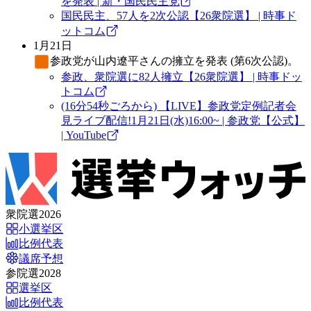
を発表 | 新・国民民主党
国民民主、57人を2次公認【26衆院選】 | 時事ド
ットコム
1月21日
参政党
が山内遼平さんの擁立を発表 (第6次公認)。
参政、衆院選に82人擁立【26衆院選】 | 時事ドッ
トコム
(16分54秒ごろから) 【LIVE】参政党定例記者会
見ライブ配信!1月21日(水)16:00~ | 参政党【公式】
| YouTube
衆院選2026
小選挙区
比例代表
議席予想
参院選2028
選挙区
比例代表