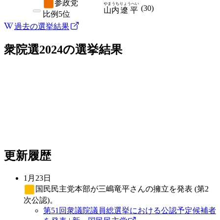
参政党
やまうち
りょうへい
(
30
)
山内
遼平
比例
5位
過去の選挙結果
衆院選2024
の選挙結果
更新履歴
1月23日
国民民主党
本部が三嶋竜平さんの擁立を発表 (第2
次公認)。
第51回衆議院議員総選挙における公認予定候補者