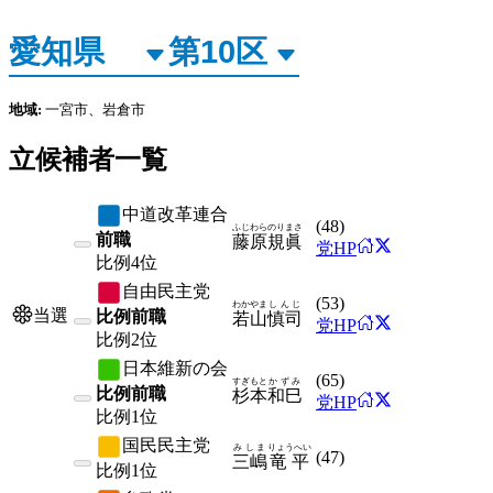
地域:
一宮市、岩倉市
立候補者一覧
中道改革連合
(
48
)
ふじわら
のりまさ
前職
藤原
規眞
党HP
比例
4位
自由民主党
(
53
)
わかやま
しんじ
当選
比例前職
若山
慎司
党HP
比例
2位
日本維新の会
(
65
)
すぎもと
かずみ
比例前職
杉本
和巳
党HP
比例
1位
国民民主党
みしま
りょうへい
(
47
)
三嶋
竜平
比例
1位