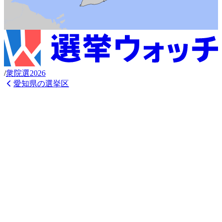
/
衆
院選
2026
愛知県
の選挙区