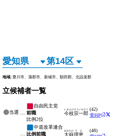
地域:
豊川市、蒲郡市、新城市、額田郡、北設楽郡
立候補者一覧
自由民主党
(
42
)
いまえだ
そういちろう
当選
前職
今枝
宗一郎
党HP
比例
2位
中道改革連合
(
48
)
おおたけ
りえ
比例前職
大嶽
理恵