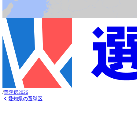
/
衆
院選
2026
愛知県
の選挙区