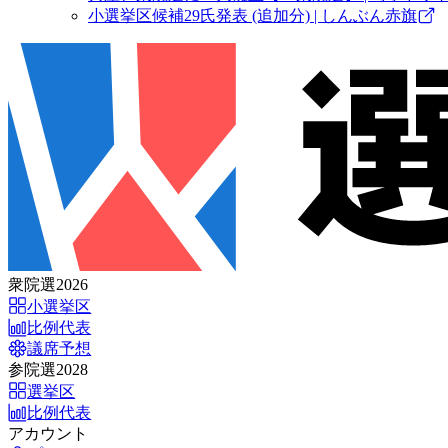
小選挙区候補29氏発表 (追加分) | しんぶん赤旗
衆院選2026
小選挙区
比例代表
議席予想
参院選2028
選挙区
比例代表
アカウント