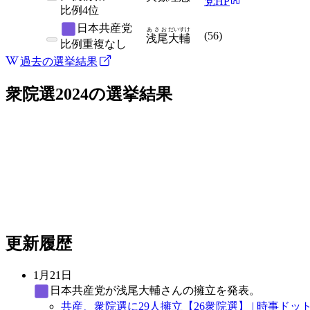
党HP
比例
4位
日本共産党
あさお
だいすけ
(
56
)
浅尾
大輔
比例
重複なし
過去の選挙結果
衆院選2024
の選挙結果
更新履歴
1月21日
日本共産党
が浅尾大輔さんの擁立を発表。
共産、衆院選に29人擁立【26衆院選】 | 時事ドッ