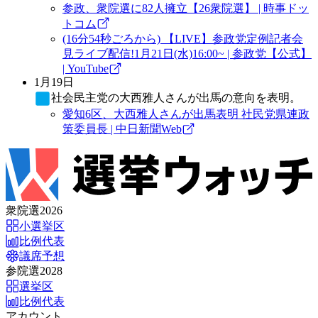
参政、衆院選に82人擁立【26衆院選】 | 時事ドッ
トコム
(16分54秒ごろから) 【LIVE】参政党定例記者会
見ライブ配信!1月21日(水)16:00~ | 参政党【公式】
| YouTube
1月19日
社会民主党
の大西雅人さんが出馬の意向を表明。
愛知6区、大西雅人さんが出馬表明 社民党県連政
策委員長 | 中日新聞Web
衆院選2026
小選挙区
比例代表
議席予想
参院選2028
選挙区
比例代表
アカウント