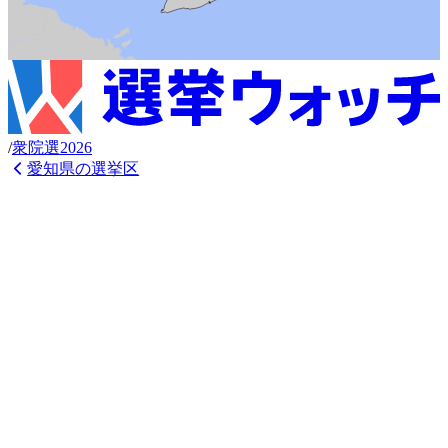
/
衆
院選
2026
愛知県
の選挙区