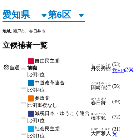
地域:
瀬戸市、春日井市
立候補者一覧
自由民主党
(
53
)
にわ
ひでき
当選
前職
丹羽
秀樹
党HP
比例
2位
中道改革連合
くにざき
のぶえ
(
56
)
国崎
信江
比例
4位
参政党
かすが
まい
(
39
)
春日
舞
比例
重複なし
減税日本・ゆうこく連合
はしもと
べん
(
72
)
橋本
勉
比例
1位
社会民主党
(
31
)
おおにし
まさと
大西
雅人
比例
1位