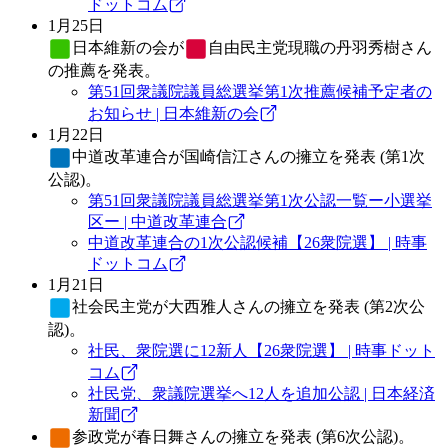
ドットコム
1月25日
日本維新の会
が
自由民主党
現職の丹羽秀樹さん
の推薦を発表。
第51回衆議院議員総選挙第1次推薦候補予定者の
お知らせ | 日本維新の会
1月22日
中道改革連合
が国崎信江さんの擁立を発表 (第1次
公認)。
第51回衆議院議員総選挙第1次公認一覧ー小選挙
区ー | 中道改革連合
中道改革連合の1次公認候補【26衆院選】 | 時事
ドットコム
1月21日
社会民主党
が大西雅人さんの擁立を発表 (第2次公
認)。
社民、衆院選に12新人【26衆院選】 | 時事ドット
コム
社民党、衆議院選挙へ12人を追加公認 | 日本経済
新聞
参政党
が春日舞さんの擁立を発表 (第6次公認)。