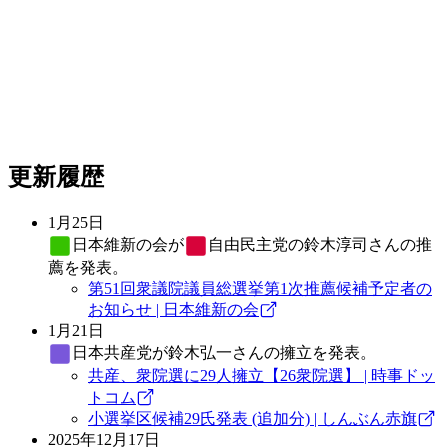
更新履歴
1月25日
日本維新の会
が
自由民主党
の鈴木淳司さんの推
薦を発表。
第51回衆議院議員総選挙第1次推薦候補予定者の
お知らせ | 日本維新の会
1月21日
日本共産党
が鈴木弘一さんの擁立を発表。
共産、衆院選に29人擁立【26衆院選】 | 時事ドッ
トコム
小選挙区候補29氏発表 (追加分) | しんぶん赤旗
2025年12月17日