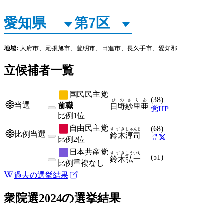
地域:
大府市、尾張旭市、豊明市、日進市、長久手市、愛知郡
立候補者一覧
国民民主党
(
38
)
ひの
さりあ
当選
前職
日野
紗里亜
党HP
比例
1位
自由民主党
(
68
)
すずき
じゅんじ
比例当選
鈴木
淳司
比例
2位
日本共産党
すずき
こういち
(
51
)
鈴木
弘一
比例
重複なし
過去の選挙結果
衆院選2024
の選挙結果