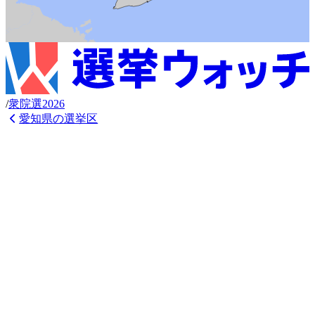
/
衆
院選
2026
愛知県
の選挙区