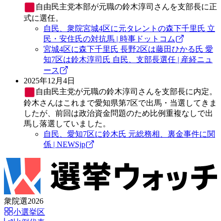
自由民主党
本部が元職の鈴木淳司さんを支部長に正
式に選任。
自民、衆院宮城4区に元タレントの森下千里氏 立
民・安住氏の対抗馬 | 時事ドットコム
宮城4区に森下千里氏 長野2区は藤田ひかる氏 愛
知7区は鈴木淳司氏 自民、支部長選任 | 産経ニュ
ース
2025年12月4日
自由民主党
が元職の鈴木淳司さんを支部長に内定。
鈴木さんはこれまで愛知県第7区で出馬・当選してきま
したが、前回は政治資金問題のため比例重複なしで出
馬し落選していました。
自民、愛知7区に鈴木氏 元総務相、裏金事件に関
係 | NEWSjp
衆院選2026
小選挙区