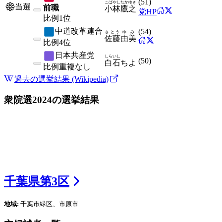
(
51
)
こばやし
たかゆき
当選
前職
小林
鷹之
党HP
比例
1位
中道改革連合
(
54
)
さとう
ゆみ
佐藤
由美
比例
4位
日本共産党
しらいし
(
50
)
白石
ちよ
比例
重複なし
過去の選挙結果 (Wikipedia)
衆院選2024
の選挙結果
千葉県
第
3
区
地域:
千葉市緑区、市原市