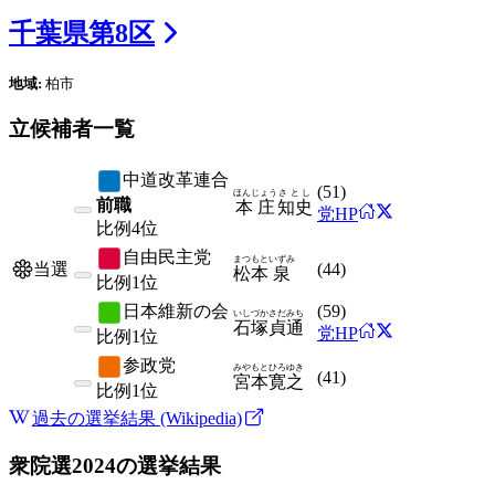
千葉県
第
8
区
地域:
柏市
立候補者一覧
中道改革連合
(
51
)
ほんじょう
さとし
前職
本庄
知史
党HP
比例
4位
自由民主党
まつもと
いずみ
(
44
)
当選
松本
泉
比例
1位
日本維新の会
(
59
)
いしづか
さだみち
石塚
貞通
党HP
比例
1位
参政党
みやもと
ひろゆき
(
41
)
宮本
寛之
比例
1位
過去の選挙結果 (Wikipedia)
衆院選2024
の選挙結果