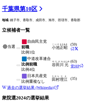
千葉県
第
10
区
地域:
銚子市、香取市、成田市、旭市、匝瑳市、香取郡
立候補者一覧
自由民主党
(
59
)
こいけ
まさあき
当選
前職
小池
正昭
比例
1位
中道改革連合
(
63
)
やたがわ
はじめ
比例前職
谷田川
元
党HP
比例
4位
日本共産党
たむら
りえ
(
35
)
田村
理江
比例
重複なし
過去の選挙結果 (Wikipedia)
衆院選2024
の選挙結果