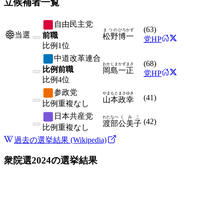
立候補者一覧
自由民主党
(
63
)
まつの
ひろかず
当選
前職
松野
博一
党HP
比例
1位
中道改革連合
(
68
)
おかじま
かずまさ
比例前職
岡島
一正
党HP
比例
4位
参政党
やまもと
まさゆき
(
41
)
山本
政幸
比例
重複なし
日本共産党
わたなべ
くみこ
(
42
)
渡部
公美子
比例
重複なし
過去の選挙結果 (Wikipedia)
衆院選2024
の選挙結果