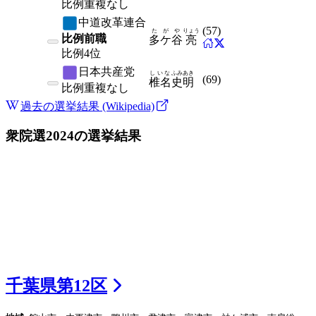
比例
重複なし
中道改革連合
(
57
)
たがや
りょう
比例前職
多ケ谷
亮
比例
4位
日本共産党
しいな
ふみあき
(
69
)
椎名
史明
比例
重複なし
過去の選挙結果 (Wikipedia)
衆院選2024
の選挙結果
千葉県
第
12
区