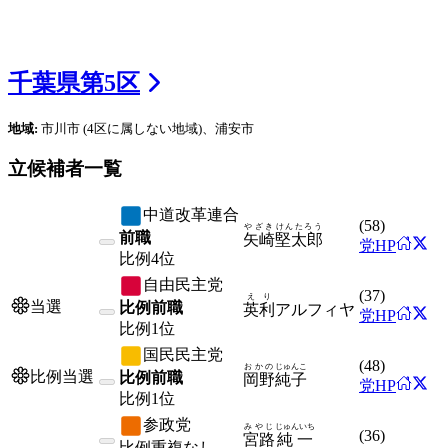
千葉県
第
5
区
地域:
市川市
(4区に属しない地域)
、浦安市
立候補者一覧
中道改革連合
(
58
)
やざき
けんたろう
前職
矢崎
堅太郎
党HP
比例
4位
自由民主党
(
37
)
えり
当選
比例前職
英利
アルフィヤ
党HP
比例
1位
国民民主党
(
48
)
おかの
じゅんこ
比例当選
比例前職
岡野
純子
党HP
比例
1位
参政党
みやじ
じゅんいち
(
36
)
宮路
純一
比例
重複なし