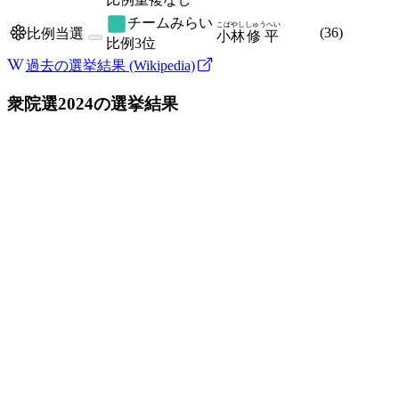
チームみらい
こばやし
しゅうへい
(
36
)
比例当選
小林
修平
比例
3位
過去の選挙結果 (Wikipedia)
衆院選2024
の選挙結果