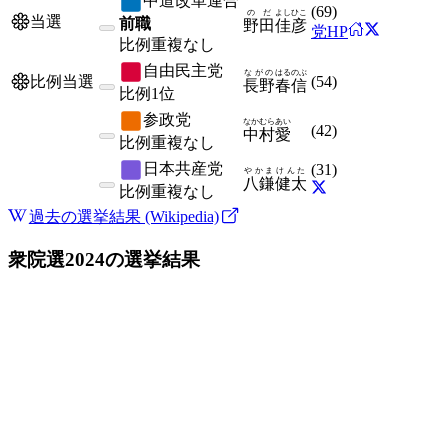
中道改革連合
(
69
)
のだ
よしひこ
当選
前職
野田
佳彦
党HP
比例
重複なし
自由民主党
ながの
はるのぶ
(
54
)
比例当選
長野
春信
比例
1位
参政党
なかむら
あい
(
42
)
中村
愛
比例
重複なし
日本共産党
(
31
)
やかま
けんた
八鎌
健太
比例
重複なし
過去の選挙結果 (Wikipedia)
衆院選2024
の選挙結果