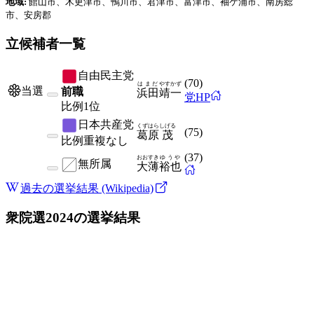
地域:
館山市、木更津市、鴨川市、君津市、富津市、袖ケ浦市、南房総
市、安房郡
立候補者一覧
自由民主党
(
70
)
はまだ
やすかず
当選
前職
浜田
靖一
党HP
比例
1位
日本共産党
くずはら
しげる
(
75
)
葛原
茂
比例
重複なし
(
37
)
おおすき
ゆうや
無所属
大薄
裕也
過去の選挙結果 (Wikipedia)
衆院選2024
の選挙結果