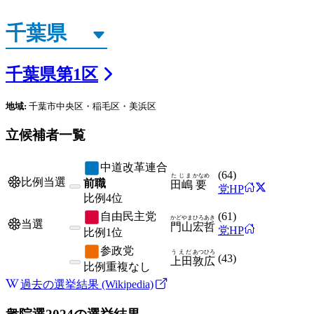
千葉県
第
1
区
地域:
千葉市中央区・稲毛区・美浜区
立候補者一覧
中道改革連合
(
64
)
たじま
かなめ
比例当選
前職
田嶋
要
党HP
比例
4位
自由民主党
(
61
)
かどやま
ひろあき
当選
門山
宏哲
党HP
比例
1位
参政党
うえだ
あつひろ
(
43
)
上田
敦広
比例
重複なし
過去の選挙結果 (Wikipedia)