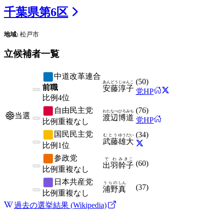
千葉県
第
6
区
地域:
松戸市
立候補者一覧
中道改革連合
(
50
)
あんどう
じゅんこ
前職
安藤
淳子
党HP
比例
4位
自由民主党
(
76
)
わたなべ
ひろみち
当選
渡辺
博道
党HP
比例
重複なし
国民民主党
(
34
)
むとう
ゆうだい
武藤
雄大
比例
1位
参政党
でわ
みきこ
(
60
)
出羽
幹子
比例
重複なし
日本共産党
うらの
しん
(
37
)
浦野
真
比例
重複なし
過去の選挙結果 (Wikipedia)