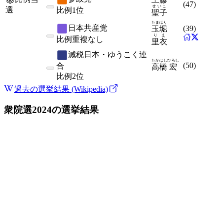
(
47
)
せいこ
選
比例
1位
聖子
たまほり
日本共産党
(
39
)
玉堀
りえ
比例
重複なし
里衣
減税日本・ゆうこく連
たかはし
ひろし
(
50
)
合
高橋
宏
比例
2位
過去の選挙結果 (Wikipedia)
衆院選2024
の選挙結果