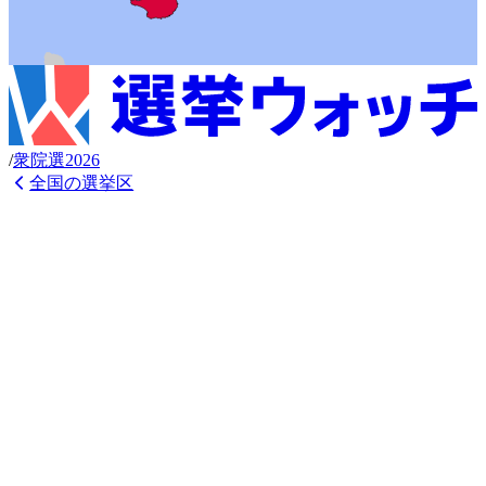
/
衆
院選
2026
全国の選挙区