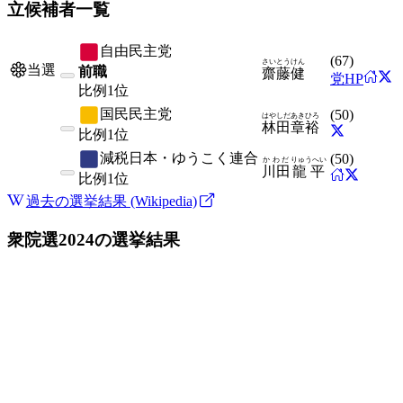
立候補者一覧
自由民主党
(
67
)
さいとう
けん
当選
前職
齋藤
健
党HP
比例
1位
国民民主党
(
50
)
はやしだ
あきひろ
林田
章裕
比例
1位
減税日本・ゆうこく連合
(
50
)
かわだ
りゅうへい
川田
龍平
比例
1位
過去の選挙結果 (Wikipedia)
衆院選2024
の選挙結果