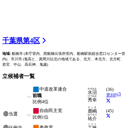
千葉県
第
4
区
地域:
船橋市
(本庁管内、西船橋出張所管内、船橋駅前総合窓口センター管
内)
、市川市
(鬼高と、真間川以北の地域である、北方、本北方、北方町、
若宮、中山、高石神、鬼越)
立候補者一覧
中道改革連合
(
36
)
みずぬま
水沼
党HP
前職
ひでゆき
秀幸
比例
4位
かしま
自由民主党
(
45
)
鹿嶋
当選
ゆうすけ
比例
1位
祐介
くどう
参政党
比例当
工藤