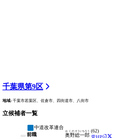
千葉県
第
9
区
地域:
千葉市若葉区、佐倉市、四街道市、八街市
立候補者一覧
中道改革連合
(
62
)
おくの
そういちろう
前職
奥野
総一郎
党HP