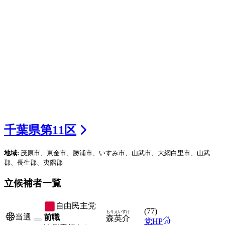
千葉県
第
11
区
地域:
茂原市、東金市、勝浦市、いすみ市、山武市、大網白里市、山武
郡、長生郡、夷隅郡
立候補者一覧
自由民主党
(
77
)
もり
えいすけ
当選
前職
森
英介
党HP