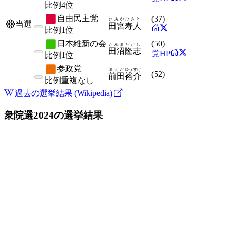
比例
4位
自由民主党
(
37
)
たみや
ひさと
当選
田宮
寿人
比例
1位
日本維新の会
(
50
)
たぬま
たかし
田沼
隆志
党HP
比例
1位
参政党
まえだ
ゆうすけ
(
52
)
前田
裕介
比例
重複なし
過去の選挙結果 (Wikipedia)
衆院選2024
の選挙結果