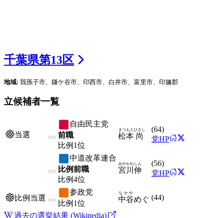
千葉県
第
13
区
地域:
我孫子市、鎌ケ谷市、印西市、白井市、富里市、印旛郡
立候補者一覧
自由民主党
(
64
)
まつもと
ひさし
当選
前職
松本
尚
党HP
比例
1位
中道改革連合
(
56
)
みやかわ
しん
比例前職
宮川
伸
党HP
比例
4位
参政党
なかや
(
44
)
比例当選
中谷
めぐ
比例
1位
過去の選挙結果 (Wikipedia)