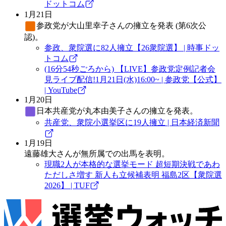
ドットコム
1月21日
参政党
が大山里幸子さんの擁立を発表 (第6次公
認)。
参政、衆院選に82人擁立【26衆院選】 | 時事ドッ
トコム
(16分54秒ごろから) 【LIVE】参政党定例記者会
見ライブ配信!1月21日(水)16:00~ | 参政党【公式】
| YouTube
1月20日
日本共産党
が丸本由美子さんの擁立を発表。
共産党、衆院小選挙区に19人擁立 | 日本経済新聞
1月19日
遠藤雄大さんが無所属での出馬を表明。
現職2人が本格的な選挙モード 超短期決戦であわ
ただしさ増す 新人も立候補表明 福島2区【衆院選
2026】 | TUF