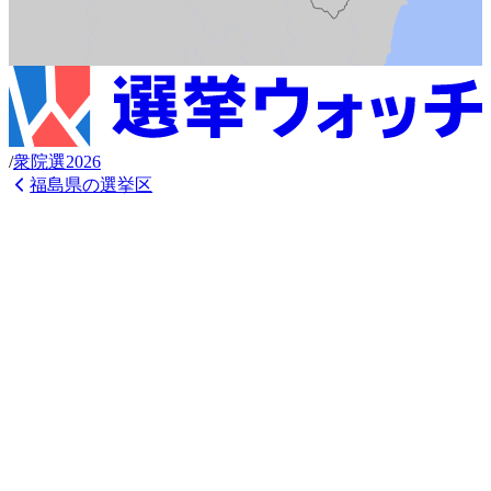
/
衆
院選
2026
福島県
の選挙区