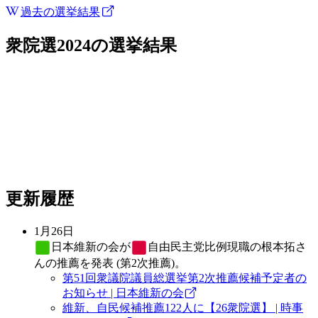
過去の選挙結果
衆院選2024
の選挙結果
更新履歴
1月26日
日本維新の会
が
自由民主党
比例現職の根本拓さ
んの推薦を発表 (第2次推薦)。
第51回衆議院議員総選挙第2次推薦候補予定者の
お知らせ | 日本維新の会
維新、自民候補推薦122人に【26衆院選】 | 時事