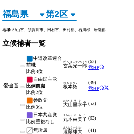
地域:
郡山市、須賀川市、田村市、田村郡、石川郡、岩瀬郡
立候補者一覧
中道改革連合
(
62
)
げんば
こういちろう
前職
玄葉
光一郎
党HP
比例
3位
自由民主党
(
39
)
ねもと
たく
当選
比例前職
根本
拓
党HP
比例
2位
参政党
おおやま
りさこ
(
52
)
大山
里幸子
比例
3位
日本共産党
まるもと
ゆみこ
(
63
)
丸本
由美子
比例
重複なし
えんどう
ゆうだい
無所属
(
41
)
遠藤
雄大