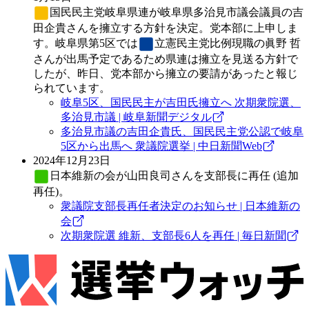
国民民主党
岐阜県連が岐阜県多治見市議会議員の吉
田企貴さんを擁立する方針を決定。党本部に上申しま
す。岐阜県第5区では
立憲民主党
比例現職の眞野 哲
さんが出馬予定であるため県連は擁立を見送る方針で
したが、昨日、党本部から擁立の要請があったと報じ
られています。
岐阜5区、国民民主が吉田氏擁立へ 次期衆院選、
多治見市議 | 岐阜新聞デジタル
多治見市議の吉田企貴氏、国民民主党公認で岐阜
5区から出馬へ 衆議院選挙 | 中日新聞Web
2024年12月23日
日本維新の会
が⼭⽥良司さんを支部長に再任 (追加
再任)。
衆議院支部長再任者決定のお知らせ | 日本維新の
会
次期衆院選 維新、支部長6人を再任 | 毎日新聞