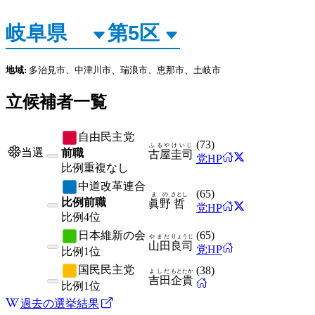
地域:
多治見市、中津川市、瑞浪市、恵那市、土岐市
立候補者一覧
自由民主党
(
73
)
ふるや
けいじ
当選
前職
古屋
圭司
党HP
比例
重複なし
中道改革連合
(
65
)
まの
さとし
比例前職
眞野
哲
党HP
比例
4位
日本維新の会
(
65
)
やまだ
りょうじ
山⽥
良司
党HP
比例
1位
国民民主党
(
38
)
よしだ
もとたか
吉田
企貴
比例
1位
過去の選挙結果