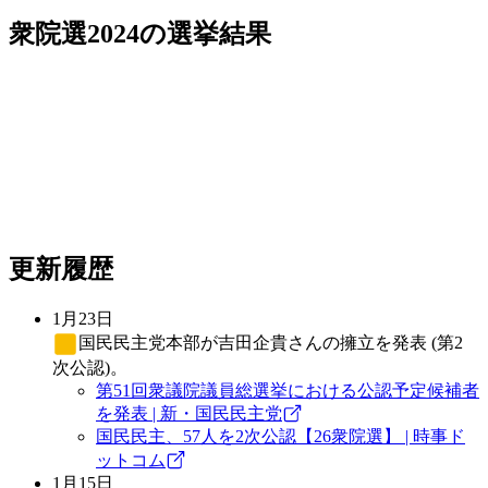
衆院選2024
の選挙結果
更新履歴
1月23日
国民民主党
本部が吉田企貴さんの擁立を発表 (第2
次公認)。
第51回衆議院議員総選挙における公認予定候補者
を発表 | 新・国民民主党
国民民主、57人を2次公認【26衆院選】 | 時事ド
ットコム
1月15日