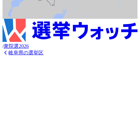
/
衆
院選
2026
岐阜県
の選挙区