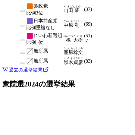
参政党
やまだ
はじめ
(
37
)
山田
肇
比例
3位
日本共産党
なかはら
つよし
(
69
)
中原
剛
比例
重複なし
れいわ新選組
(
51
)
はんどう
たいき
楾
大樹
比例
1位
うぶはら
としふみ
無所属
産原
稔文
くろき
さだひこ
無所属
(
83
)
黒木
貞彦
過去の選挙結果
衆院選2024
の選挙結果