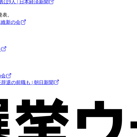
は9人 | 日本経済新聞
発表。
本維新の会
会
の会
辞退の前職も | 朝日新聞