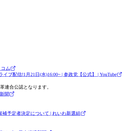
トコム
信!1月21日(水)16:00~ | 参政党【公式】 | YouTube
革連合
公認となります。
済新聞
補予定者決定について | れいわ新選組