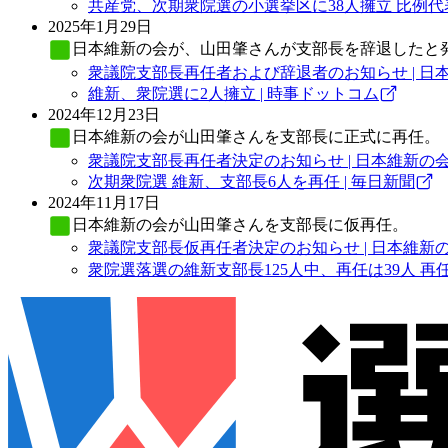
共産党、次期衆院選の小選挙区に38人擁立 比例代表
2025年1月29日
日本維新の会
が、山田肇さんが支部長を辞退したと
衆議院支部長再任者および辞退者のお知らせ | 日
維新、衆院選に2人擁立 | 時事ドットコム
2024年12月23日
日本維新の会
が山田肇さんを支部長に正式に再任。
衆議院支部長再任者決定のお知らせ | 日本維新の
次期衆院選 維新、支部長6人を再任 | 毎日新聞
2024年11月17日
日本維新の会
が山田肇さんを支部長に仮再任。
衆議院支部長仮再任者決定のお知らせ | 日本維新
衆院選落選の維新支部長125人中、再任は39人 再任