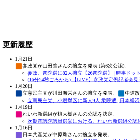
更新履歴
1月21日
参政党
が山田肇さんの擁立を発表 (第6次公認)。
参政、衆院選に82人擁立【26衆院選】 | 時事ドッ
(16分54秒ごろから) 【LIVE】参政党定例記者会見ライブ配
1月20日
立憲民主党
が川田海栄さんの擁立を発表。
中道改
立憲民主党、小選挙区に新人9人 衆院選 | 日本経
1月19日
れいわ新選組
が楾大樹さんの公認を決定。
次期衆議院議員選挙における、れいわ新選組公認候
1月16日
日本共産党
が中原剛さんの擁立を発表。