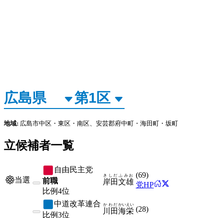
地域:
広島市中区・東区・南区、安芸郡府中町・海田町・坂町
立候補者一覧
自由民主党
(
69
)
きしだ
ふみお
当選
前職
岸田
文雄
党HP
比例
4位
中道改革連合
かわだ
かいえい
(
28
)
川田
海栄
比例
3位