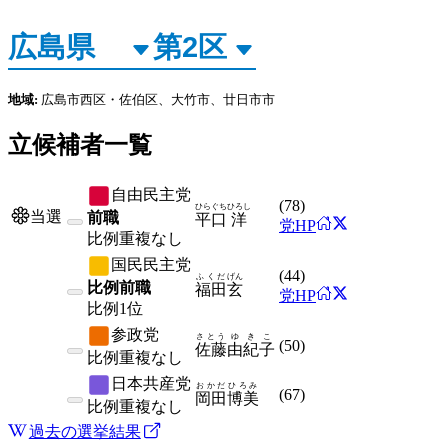
地域:
広島市西区・佐伯区、大竹市、廿日市市
立候補者一覧
自由民主党
(
78
)
ひらぐち
ひろし
当選
前職
平口
洋
党HP
比例
重複なし
国民民主党
(
44
)
ふくだ
げん
比例前職
福田
玄
党HP
比例
1位
参政党
さとう
ゆきこ
(
50
)
佐藤
由紀子
比例
重複なし
日本共産党
おかだ
ひろみ
(
67
)
岡田
博美
比例
重複なし
過去の選挙結果