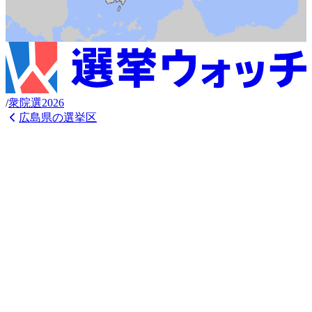
/
衆
院選
2026
広島県
の選挙区