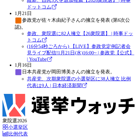
維新、自民3人を追加推薦【2026衆院選】 | 時事
ドットコム
1月21日
参政党
が佐々木由紀子さんの擁立を発表 (第6次公
認)。
参政、衆院選に82人擁立【26衆院選】 | 時事ドッ
トコム
(16分54秒ごろから) 【LIVE】参政党定例記者会
見ライブ配信!1月21日(水)16:00~ | 参政党【公式】
| YouTube
1月16日
日本共産党
が岡田博美さんの擁立を発表。
共産党、次期衆院選の小選挙区に38人擁立 比例
代表は9人 | 日本経済新聞
衆院選2026
小選挙区
比例代表