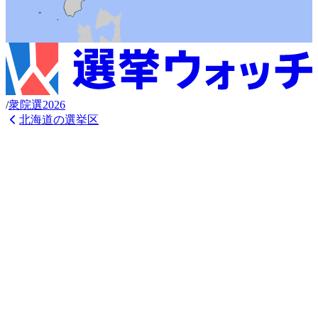
/
衆
院選
2026
北海道
の選挙区