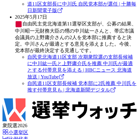
道11区支部長に中川氏 自民党本部が選任 | 十勝毎
日新聞電子版
2025年5月17日
自由民主党
北海道第11選挙区支部が、公募の結果、
中川昭一元財務大臣の甥の中川紘一さんと、帯広市議
会議員の上野庸介さんの2人を党本部に推薦すると決
定。中川さんが最適とする意見を添えました。今後、
党本部が最終決定する見通しです。
自民党北海道11区支部 次期衆院選の支部長候補
に中川紘一氏と上野庸介氏を推薦 中川氏が最適
とする付帯意見を添える | HBCニュース 北海道
放送 | YouTube
自民道11区支部長候補 党本部に2氏推薦 中川氏を
推す付帯意見も | 北海道新聞デジタル
衆院選2026
小選挙区
比例代表