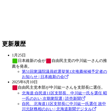
更新履歴
1月25日
日本維新の会
が
自由民主党
の中川紘一さんの推
薦を発表。
第51回衆議院議員総選挙第1次推薦候補予定者の
お知らせ | 日本維新の会
2025年6月10日
自由民主党
本部が中川紘一さんを支部長に選任。
北海道:自民道11区支部長、中川紘一氏を選任 昭
一氏のおい 次期衆院選 | 読売新聞
自民、北海道11区支部長に中川紘一氏選任 故中
川元財務相のおい | 北海道新聞デジタル