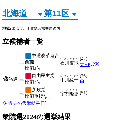
地域:
帯広市、十勝総合振興局管内
立候補者一覧
中道改革連合
(
42
)
いしかわ
かおり
前職
石川
香織
党HP
比例
3位
自由民主党
(
36
)
なかがわ
こういち
当選
中川
紘一
比例
7位
参政党
うと
たかし
(
51
)
宇都
隆史
比例
重複なし
過去の選挙結果
衆院選2024
の選挙結果