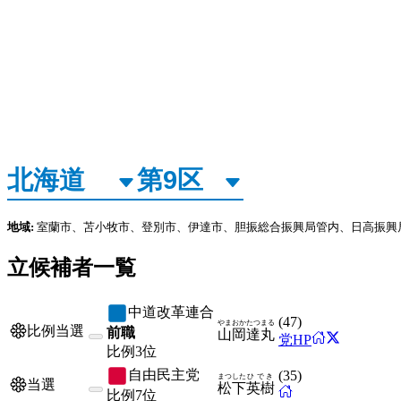
地域:
室蘭市、苫小牧市、登別市、伊達市、胆振総合振興局管内、日高振興
立候補者一覧
中道改革連合
(
47
)
やまおか
たつまる
比例当選
前職
山岡
達丸
党HP
比例
3位
自由民主党
(
35
)
まつした
ひでき
当選
松下
英樹
比例
7位