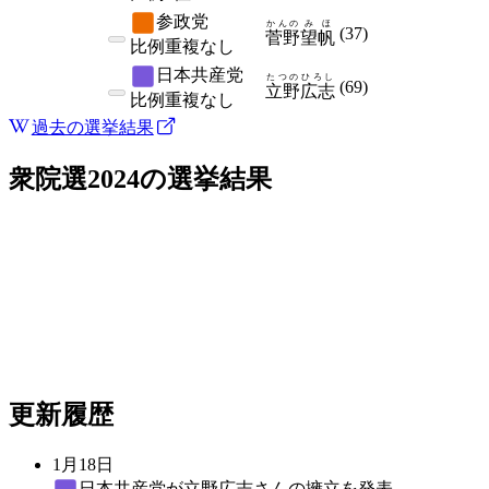
参政党
かんの
みほ
(
37
)
菅野
望帆
比例
重複なし
日本共産党
たつの
ひろし
(
69
)
立野
広志
比例
重複なし
過去の選挙結果
衆院選2024
の選挙結果
更新履歴
1月18日
日本共産党
が立野広志さんの擁立を発表。