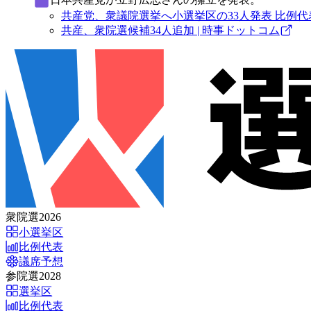
共産党、衆議院選挙へ小選挙区の33人発表 比例代表
共産、衆院選候補34人追加 | 時事ドットコム
衆院選2026
小選挙区
比例代表
議席予想
参院選2028
選挙区
比例代表