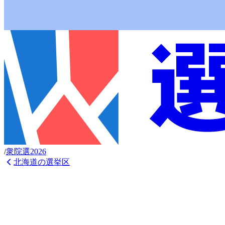
/
衆
院選
2026
北海道
の選挙区