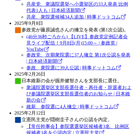
共産党、衆議院選挙へ小選挙区の33人発表 比例
代表1人も | 日本経済新聞
共産、衆院選候補34人追加 | 時事ドットコム
2025年9月8日
参政党
が藤原誠也さんの擁立を発表 (第1次公認)。
(46分36秒ごろから) 【LIVE】参政党定例記者会
見ライブ配信！9月8日(月)15:00～ | 参政党 |
YouTube
参政党、次期衆院選に37人擁立 第1次公認を発表
| 日本経済新聞
参政、衆院選に39人公認 | 時事ドットコム
2025年2月26日
日本維新の会
が掘井健智さんを支部長に選任。
衆議院選挙区支部長選任者・再任者・辞退者およ
び参議院選挙区支部長選任者のお知らせ | 日本維
新の会
維新、参院選に4人擁立 | 時事ドットコム
2025年2月12日
立憲民主党
が隠樹圭子さんの公認を内定。
【常任幹事会】参院選選挙区候補者3名、比例区
候補者3名を公認内定 | 立憲民主党