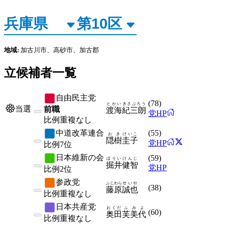
地域:
加古川市、高砂市、加古郡
立候補者一覧
自由民主党
(
78
)
とかい
きさぶろう
当選
前職
渡海
紀三朗
党HP
比例
重複なし
中道改革連合
(
55
)
おき
けいこ
隠樹
圭子
党HP
比例
7位
日本維新の会
(
59
)
ほりい
けんじ
掘井
健智
党HP
比例
2位
参政党
ふじわら
せいや
(
38
)
藤原
誠也
比例
重複なし
日本共産党
おくだ
ふみよ
(
60
)
奥田
芙美代
比例
重複なし