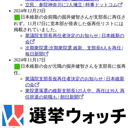
立民、参院神奈川に2人擁立 | 時事ドットコム
2024年12月23日
日本維新の会
前職の掘井健智さんが支部長に再任さ
れず。11月17日に党本部が発表した仮再任リストには
掲載されていました。
衆議院支部長再任者決定のお知らせ | 日本維新の
会
次期衆院選:次期衆院選 維新、支部長6人を再任 |
毎日新聞
2024年11月17日
日本維新の会
が元職の掘井健智さんを支部長に仮再
任。
衆議院支部長仮再任者決定のお知らせ | 日本維新
の会
衆院選落選の維新支部長125人中、再任は39人 再
任辞退の前職も | 朝日新聞