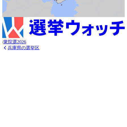
/
衆
院選
2026
兵庫県
の選挙区