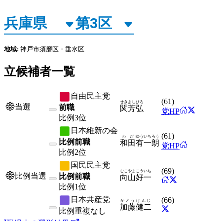
地域:
神戸市須磨区・垂水区
立候補者一覧
自由民主党
(
61
)
せき
よしひろ
当選
前職
関
芳弘
党HP
比例
3位
日本維新の会
(
61
)
わだ
ゆういちろう
比例前職
和田
有一朗
党HP
比例
2位
国民民主党
(
69
)
むこやま
こういち
比例当選
比例前職
向山
好一
比例
1位
日本共産党
(
66
)
かとう
けんじ
加藤
健二
比例
重複なし