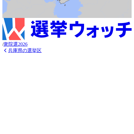
/
衆
院選
2026
兵庫県
の選挙区