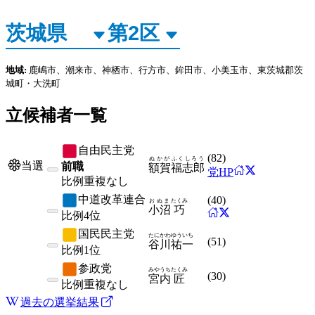
地域:
鹿嶋市、潮来市、神栖市、行方市、鉾田市、小美玉市、東茨城郡茨
城町・大洗町
立候補者一覧
自由民主党
(
82
)
ぬかが
ふくしろう
当選
前職
額賀
福志郎
党HP
比例
重複なし
中道改革連合
(
40
)
おぬま
たくみ
小沼
巧
比例
4位
国民民主党
たにかわ
ゆういち
(
51
)
谷川
祐一
比例
1位
参政党
みやうち
たくみ
(
30
)
宮内
匠
比例
重複なし
過去の選挙結果