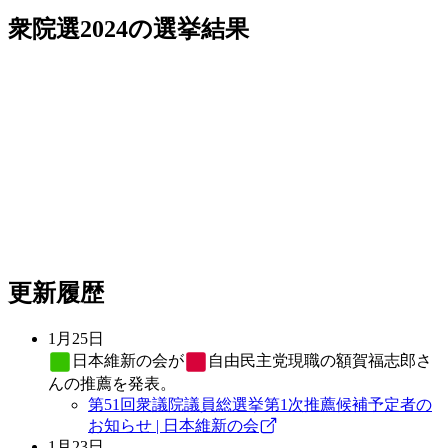
衆院選2024
の選挙結果
更新履歴
1月25日
日本維新の会
が
自由民主党
現職の額賀福志郎さ
んの推薦を発表。
第51回衆議院議員総選挙第1次推薦候補予定者の
お知らせ | 日本維新の会
1月23日