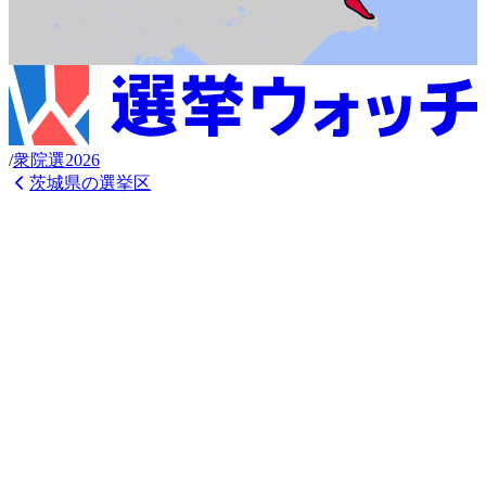
/
衆
院選
2026
茨城県
の選挙区