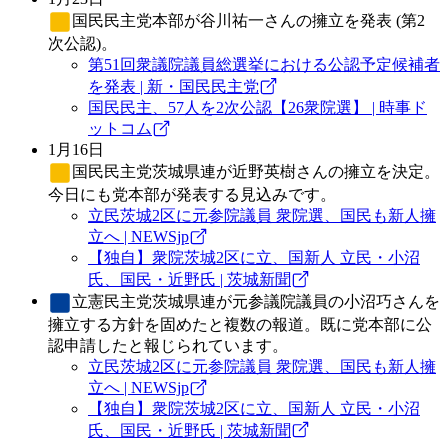
国民民主党
本部が谷川祐一さんの擁立を発表 (第2
次公認)。
第51回衆議院議員総選挙における公認予定候補者
を発表 | 新・国民民主党
国民民主、57人を2次公認【26衆院選】 | 時事ド
ットコム
1月16日
国民民主党
茨城県連が近野英樹さんの擁立を決定。
今日にも党本部が発表する見込みです。
立民茨城2区に元参院議員 衆院選、国民も新人擁
立へ | NEWSjp
【独自】衆院茨城2区に立、国新人 立民・小沼
氏、国民・近野氏 | 茨城新聞
立憲民主党
茨城県連が元参議院議員の小沼巧さんを
擁立する方針を固めたと複数の報道。既に党本部に公
認申請したと報じられています。
立民茨城2区に元参院議員 衆院選、国民も新人擁
立へ | NEWSjp
【独自】衆院茨城2区に立、国新人 立民・小沼
氏、国民・近野氏 | 茨城新聞