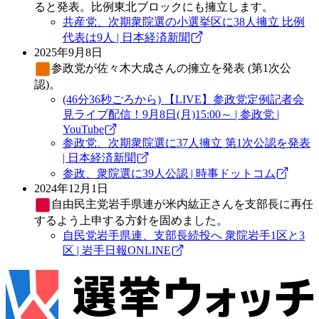
ると発表。比例東北ブロックにも擁立します。
共産党、次期衆院選の小選挙区に38人擁立 比例
代表は9人 | 日本経済新聞
2025年9月8日
参政党
が佐々木大成さんの擁立を発表 (第1次公
認)。
(46分36秒ごろから) 【LIVE】参政党定例記者会
見ライブ配信！9月8日(月)15:00～ | 参政党 |
YouTube
参政党、次期衆院選に37人擁立 第1次公認を発表
| 日本経済新聞
参政、衆院選に39人公認 | 時事ドットコム
2024年12月1日
自由民主党
岩手県連が米内紘正さんを支部長に再任
するよう上申する方針を固めました。
自民党岩手県連、支部長続投へ 衆院岩手1区と3
区 | 岩手日報ONLINE