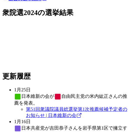
衆院選2024
の選挙結果
更新履歴
1月25日
日本維新の会
が
自由民主党
の米内紘正さんの推
薦を発表。
第51回衆議院議員総選挙第1次推薦候補予定者の
お知らせ | 日本維新の会
1月16日
日本共産党
が吉田恭子さんを岩手県第1区で擁立す