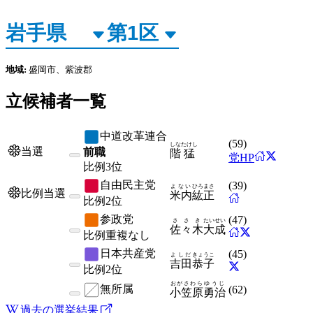
地域:
盛岡市、紫波郡
立候補者一覧
中道改革連合
(
59
)
しな
たけし
当選
前職
階
猛
党HP
比例
3位
自由民主党
(
39
)
よない
ひろまさ
比例当選
米内
紘正
比例
2位
参政党
(
47
)
ささき
たいせい
佐々木
大成
比例
重複なし
日本共産党
(
45
)
よしだ
きょうこ
吉田
恭子
比例
2位
おがさわら
ゆうじ
無所属
(
62
)
小笠原
勇治
過去の選挙結果