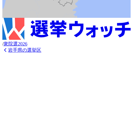
/
衆
院選
2026
岩手県
の選挙区