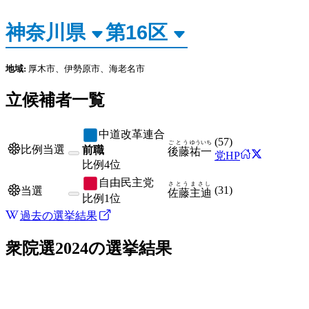
地域:
厚木市、伊勢原市、海老名市
立候補者一覧
中道改革連合
(
57
)
ごとう
ゆういち
比例当選
前職
後藤
祐一
党HP
比例
4位
自由民主党
さとう
まさし
(
31
)
当選
佐藤
主迪
比例
1位
過去の選挙結果
衆院選2024
の選挙結果