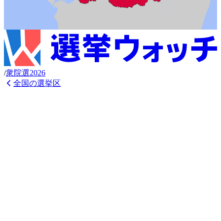
/
衆
院選
2026
全国の選挙区