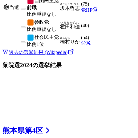
自由民主党
(
75
)
さかもと
てつし
当選
前職
坂本
哲志
党HP
比例
重複なし
参政党
つるた
かずよし
(
40
)
霍田
和佳
比例
重複なし
社会民主党
(
54
)
はしむら
橋村
りか
比例
1位
過去の選挙結果 (Wikipedia)
衆院選2024
の選挙結果
熊本県
第
4
区