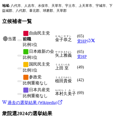
地域:
八代市、人吉市、水俣市、天草市、宇土市、上天草市、宇城市、下
益城郡、八代郡、葦北郡、球磨郡、天草郡
立候補者一覧
自由民主党
(
65
)
かねこ
やすし
当選
前職
金子
恭之
党HP
比例
1位
日本維新の会
(
65
)
やがみ
まさよし
矢上
雅義
党HP
比例
1位
国民民主党
うえだ
いたる
(
49
)
上田
至
比例
1位
参政党
うえだ
たかとし
(
42
)
植田
貴俊
比例
重複なし
日本共産党
もとむら
くみこ
(
69
)
本村
久美子
比例
重複なし
過去の選挙結果 (Wikipedia)
衆院選2024
の選挙結果