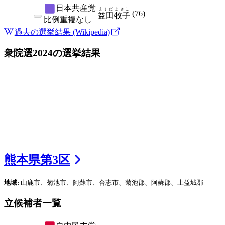
日本共産党
ますだ
まきこ
(
76
)
益田
牧子
比例
重複なし
過去の選挙結果 (Wikipedia)
衆院選2024
の選挙結果
熊本県
第
3
区
地域:
山鹿市、菊池市、阿蘇市、合志市、菊池郡、阿蘇郡、上益城郡
立候補者一覧