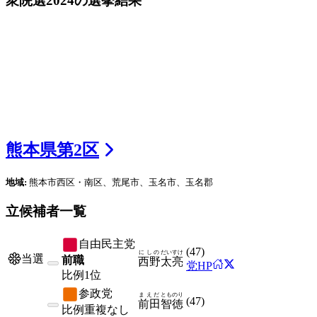
衆院選2024
の選挙結果
熊本県
第
2
区
地域:
熊本市西区・南区、荒尾市、玉名市、玉名郡
立候補者一覧
自由民主党
(
47
)
にしの
だいすけ
当選
前職
西野
太亮
党HP
比例
1位
参政党
まえだ
とものり
(
47
)
前田
智徳
比例
重複なし