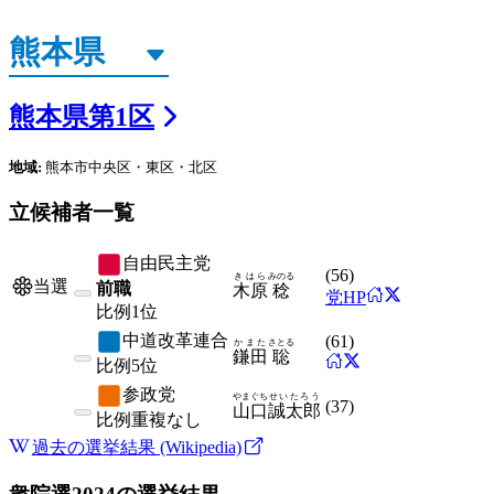
熊本県
第
1
区
地域:
熊本市中央区・東区・北区
立候補者一覧
自由民主党
(
56
)
きはら
みのる
当選
前職
木原
稔
党HP
比例
1位
中道改革連合
(
61
)
かまた
さとる
鎌田
聡
比例
5位
参政党
やまぐち
せいたろう
(
37
)
山口
誠太郎
比例
重複なし
過去の選挙結果 (Wikipedia)