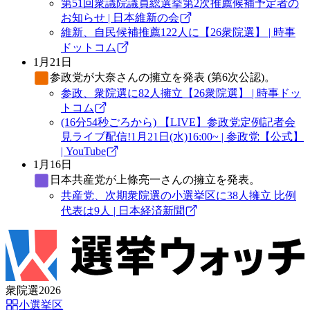
第51回衆議院議員総選挙第2次推薦候補予定者の
お知らせ | 日本維新の会
維新、自民候補推薦122人に【26衆院選】 | 時事
ドットコム
1月21日
参政党
が大奈さんの擁立を発表 (第6次公認)。
参政、衆院選に82人擁立【26衆院選】 | 時事ドッ
トコム
(16分54秒ごろから) 【LIVE】参政党定例記者会
見ライブ配信!1月21日(水)16:00~ | 参政党【公式】
| YouTube
1月16日
日本共産党
が上條亮一さんの擁立を発表。
共産党、次期衆院選の小選挙区に38人擁立 比例
代表は9人 | 日本経済新聞
衆院選2026
小選挙区