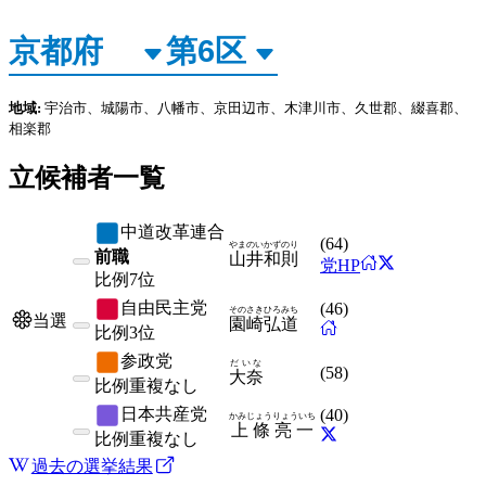
地域:
宇治市、城陽市、八幡市、京田辺市、木津川市、久世郡、綴喜郡、
相楽郡
立候補者一覧
中道改革連合
(
64
)
やまのい
かずのり
前職
山井
和則
党HP
比例
7位
自由民主党
(
46
)
そのさき
ひろみち
当選
園崎
弘道
比例
3位
参政党
だいな
(
58
)
大奈
比例
重複なし
日本共産党
(
40
)
かみじょう
りょういち
上條
亮一
比例
重複なし
過去の選挙結果