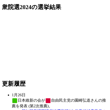
衆院選2024
の選挙結果
更新履歴
1月26日
日本維新の会
が
自由民主党
の園崎弘道さんの推
薦を発表 (第2次推薦)。