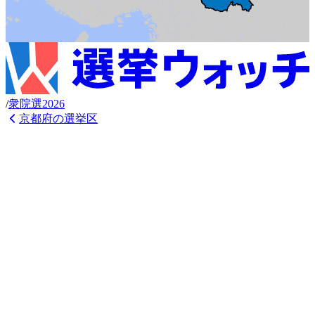
/
衆
院選
2026
京都府
の選挙区