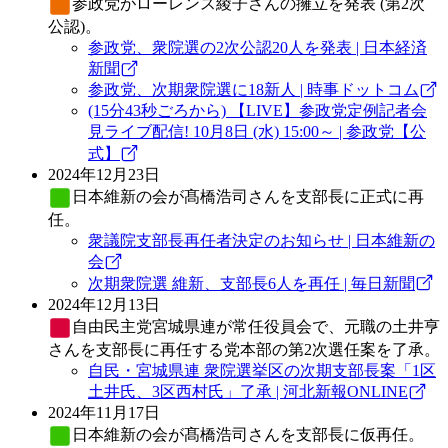
参政党
がローレンス綾子さんの擁立を発表 (第2次
公認)。
参政党、衆院選の2次公認20人を発表 | 日本経済
新聞
参政党、次期衆院選に18新人 | 時事ドットコム
(15分43秒ごろから) 【LIVE】参政党定例記者会
見ライブ配信! 10月8日 (水) 15:00～ | 参政党【公
式】
2024年12月23日
日本維新の会
が髙橋浩司さんを支部長に正式に再
任。
衆議院支部長再任者決定のお知らせ | 日本維新の
会
次期衆院選 維新、支部長6人を再任 | 毎日新聞
2024年12月13日
自由民主党
宮城県連が常任役員会で、元職の土井亨
さんを支部長に再任する党本部の第2次選任案を了承。
自民・宮城県連 衆院選挙区の次期支部長案「1区
土井氏、3区西村氏」了承 | 河北新報ONLINE
2024年11月17日
日本維新の会
が髙橋浩司さんを支部長に仮再任。