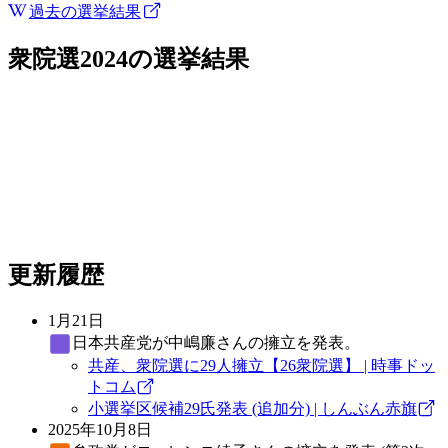
過去の選挙結果
衆院選2024
の選挙結果
更新履歴
1月21日
日本共産党
が中嶋廉さんの擁立を発表。
共産、衆院選に29人擁立【26衆院選】 | 時事ドッ
トコム
小選挙区候補29氏発表 (追加分) | しんぶん赤旗
2025年10月8日