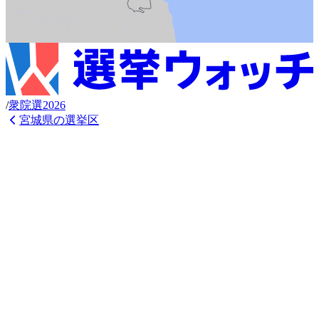
/
衆
院選
2026
宮城県
の選挙区