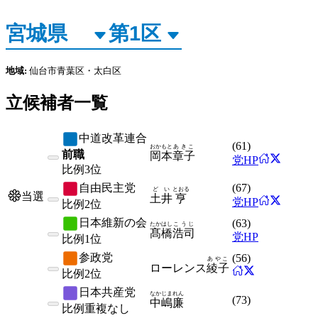
地域:
仙台市青葉区・太白区
立候補者一覧
中道改革連合
(
61
)
おかもと
あきこ
前職
岡本
章子
党HP
比例
3位
自由民主党
(
67
)
どい
とおる
当選
土井
亨
党HP
比例
2位
日本維新の会
(
63
)
たかはし
こうじ
髙橋
浩司
党HP
比例
1位
参政党
(
56
)
あやこ
ローレンス
綾子
比例
2位
日本共産党
なかじま
れん
(
73
)
中嶋
廉
比例
重複なし