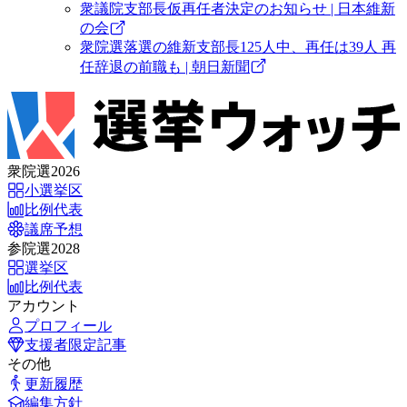
衆議院支部長仮再任者決定のお知らせ | 日本維新
の会
衆院選落選の維新支部長125人中、再任は39人 再
任辞退の前職も | 朝日新聞
衆院選2026
小選挙区
比例代表
議席予想
参院選2028
選挙区
比例代表
アカウント
プロフィール
支援者限定記事
その他
更新履歴
編集方針