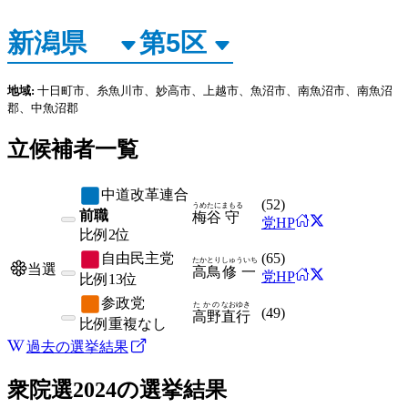
地域:
十日町市、糸魚川市、妙高市、上越市、魚沼市、南魚沼市、南魚沼
郡、中魚沼郡
立候補者一覧
中道改革連合
(
52
)
うめたに
まもる
前職
梅谷
守
党HP
比例
2位
自由民主党
(
65
)
たかとり
しゅういち
当選
高鳥
修一
党HP
比例
13位
参政党
たかの
なおゆき
(
49
)
高野
直行
比例
重複なし
過去の選挙結果
衆院選2024
の選挙結果