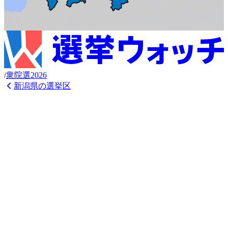
/
衆
院選
2026
新潟県
の選挙区