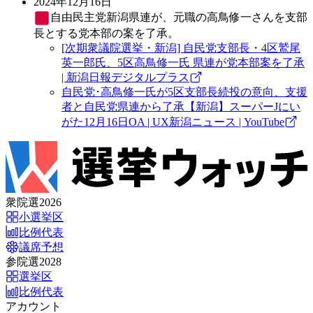
2024年12月16日
自由民主党
新潟県連が、元職の高鳥修一さんを支部
長とする党本部の案を了承。
[次期衆議院選挙・新潟] 自民党支部長・4区鷲尾
英一郎氏、5区高鳥修一氏 県連が党本部案を了承
| 新潟日報デジタルプラス
自民党･高鳥修一氏が5区支部長続投の意向、支援
者と自民党県連から了承【新潟】スーパーJにい
がた12月16日OA | UX新潟ニュース | YouTube
衆院選2026
小選挙区
比例代表
議席予想
参院選2028
選挙区
比例代表
アカウント