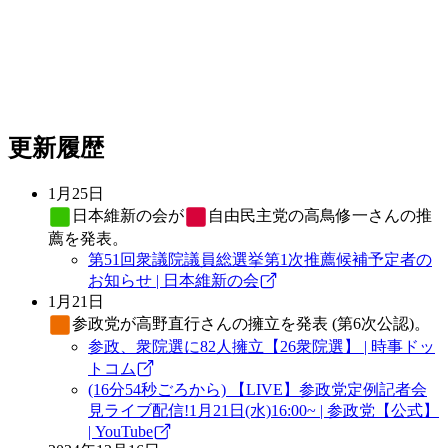
更新履歴
1月25日
日本維新の会
が
自由民主党
の高鳥修一さんの推
薦を発表。
第51回衆議院議員総選挙第1次推薦候補予定者の
お知らせ | 日本維新の会
1月21日
参政党
が高野直行さんの擁立を発表 (第6次公認)。
参政、衆院選に82人擁立【26衆院選】 | 時事ドッ
トコム
(16分54秒ごろから) 【LIVE】参政党定例記者会
見ライブ配信!1月21日(水)16:00~ | 参政党【公式】
| YouTube