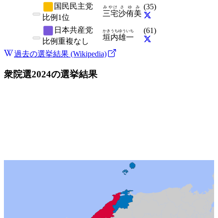
国民民主党
(
35
)
みやけ
さゆみ
三宅
沙侑美
比例
1位
日本共産党
(
61
)
かきうち
ゆういち
垣内
雄一
比例
重複なし
過去の選挙結果 (Wikipedia)
衆院選2024
の選挙結果