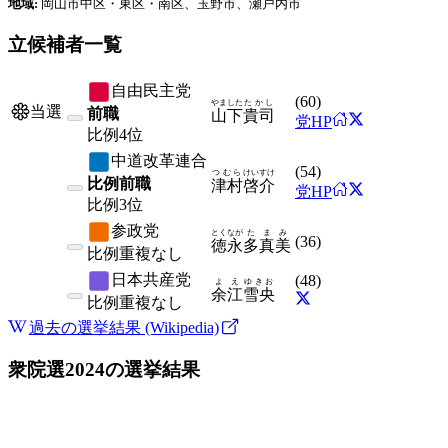
地域:
岡山市中区・東区・南区、玉野市、瀬戸内市
立候補者一覧
自由民主党
(
60
)
やました
たかし
当選
前職
山下
貴司
党HP
比例
4位
中道改革連合
(
54
)
つむら
けいすけ
比例前職
津村
啓介
党HP
比例
3位
参政党
とくなが
たまみ
(
36
)
徳永
多真美
比例
重複なし
日本共産党
(
48
)
よえ
ゆきお
余江
雪央
比例
重複なし
過去の選挙結果 (Wikipedia)
衆院選2024
の選挙結果