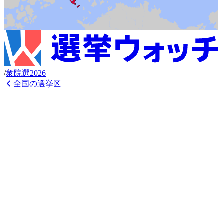
/
衆
院選
2026
全国の選挙区