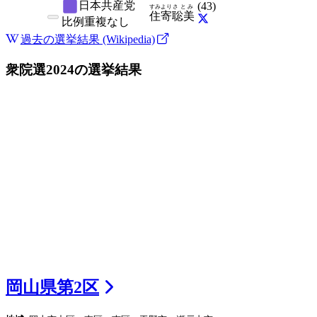
日本共産党
(
43
)
すみより
さとみ
住寄
聡美
比例
重複なし
過去の選挙結果 (Wikipedia)
衆院選2024
の選挙結果
岡山県
第
2
区