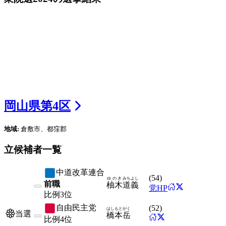
岡山県
第
4
区
地域:
倉敷市、都窪郡
立候補者一覧
中道改革連合
(
54
)
ゆのき
みちよし
前職
柚木
道義
党HP
比例
3位
自由民主党
(
52
)
はしもと
がく
当選
橋本
岳
比例
4位