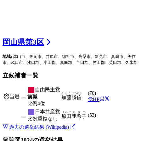
岡山県
第
3
区
地域:
津山市、笠岡市、井原市、総社市、高梁市、新見市、真庭市、美作
市、浅口市、浅口郡、小田郡、真庭郡、苫田郡、勝田郡、英田郡、久米郡
立候補者一覧
自由民主党
(
70
)
かとう
かつのぶ
当選
前職
加藤
勝信
党HP
比例
4位
日本共産党
はらだ
あきこ
(
53
)
原田
亜希子
比例
重複なし
過去の選挙結果 (Wikipedia)
衆院選2024
の選挙結果