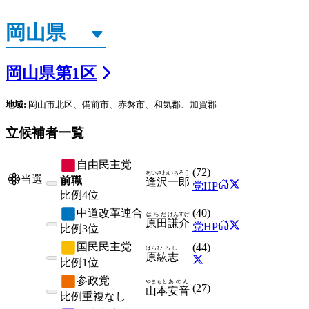
岡山県
第
1
区
地域:
岡山市北区、備前市、赤磐市、和気郡、加賀郡
立候補者一覧
自由民主党
(
72
)
あいさわ
いちろう
当選
前職
逢沢
一郎
党HP
比例
4位
中道改革連合
(
40
)
はらだ
けんすけ
原田
謙介
党HP
比例
3位
国民民主党
(
44
)
はら
ひろし
原
紘志
比例
1位
参政党
やまもと
あのん
(
27
)
山本
安音
比例
重複なし