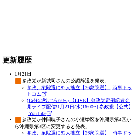
更新履歴
1月21日
参政党
が新城司さんの公認辞退を発表。
参政、衆院選に82人擁立【26衆院選】 | 時事ドッ
トコム
(16分54秒ごろから) 【LIVE】参政党定例記者会
見ライブ配信!1月21日(水)16:00~ | 参政党【公式】
| YouTube
参政党
が仲間暁子さんの小選挙区を沖縄県第4区か
ら沖縄県第3区に変更すると発表。
参政、衆院選に82人擁立【26衆院選】 | 時事ドッ