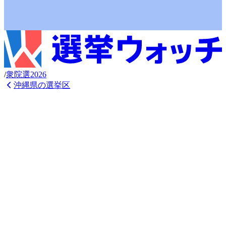
/
衆
院選
2026
沖縄県
の選挙区