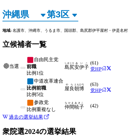
地域:
名護市、沖縄市、うるま市、国頭郡、島尻郡伊平屋村・伊是名村
立候補者一覧
自由民主党
(
61
)
しまじり
あいこ
当選
前職
島尻
安伊子
党HP
比例
1位
中道改革連合
(
63
)
やら
ともひろ
比例前職
屋良
朝博
党HP
比例
5位
参政党
なかま
あきこ
(
42
)
仲間
暁子
比例
重複なし
過去の選挙結果
衆院選2024
の選挙結果