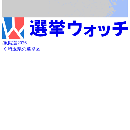
/
衆
院選
2026
埼玉県
の選挙区