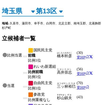
地域:
久喜市、蓮田市、幸手市、白岡市、北足立郡、南埼玉郡、北葛飾郡
杉戸町
立候補者一覧
国民民主党
(
30
)
はしもと
みきひこ
比例当選
前職
橋本
幹彦
党HP
比例
1位
れいわ新選組
(
56
)
たかい
たかし
比例前職
高井
崇志
党HP
比例
1位
自由民主党
(
70
)
みつばやし
ひろみ
当選
三ッ林
裕巳
党HP
比例
1位
参政党
すぎやま
しずお
(
43
)
杉山
鎮夫
比例
重複なし