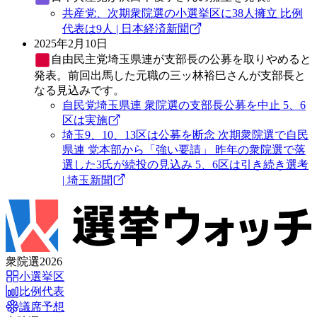
共産党、次期衆院選の小選挙区に38人擁立 比例
代表は9人 | 日本経済新聞
2025年2月10日
自由民主党
埼玉県連が支部長の公募を取りやめると
発表。前回出馬した元職の三ッ林裕巳さんが支部長と
なる見込みです。
自民党埼玉県連 衆院選の支部長公募を中止 5、6
区は実施
埼玉9、10、13区は公募を断念 次期衆院選で自民
県連 党本部から「強い要請」 昨年の衆院選で落
選した3氏が続投の見込み 5、6区は引き続き選考
| 埼玉新聞
衆院選2026
小選挙区
比例代表
議席予想