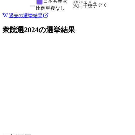
日本共産党
さわぐち
ちえこ
(
75
)
沢口
千枝子
比例
重複なし
過去の選挙結果
衆院選2024
の選挙結果