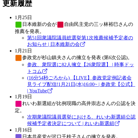
更新履歴
1月25日
日本維新の会
が
自由民主党
の三ッ林裕巳さんの
推薦を発表。
第51回衆議院議員総選挙第1次推薦候補予定者の
お知らせ | 日本維新の会
1月21日
参政党
が杉山鎮夫さんの擁立を発表 (第6次公認)。
参政、衆院選に82人擁立【26衆院選】 | 時事ドッ
トコム
(16分54秒ごろから) 【LIVE】参政党定例記者会
見ライブ配信!1月21日(水)16:00~ | 参政党【公式】
| YouTube
1月19日
れいわ新選組
が比例現職の高井崇志さんの公認を決
定。
次期衆議院議員選挙における、れいわ新選組公認
候補予定者決定について | れいわ新選組
1月16日
日本共産党
が沢口千枝子さんの擁立を発表。