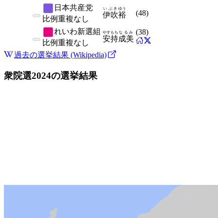
日本共産党
いぶき
ゆう
(
48
)
伊吹
裕
比例
重複なし
れいわ新選組
(
38
)
やすもち
なるみ
安持
成美
比例
重複なし
過去の選挙結果 (Wikipedia)
衆院選2024
の選挙結果