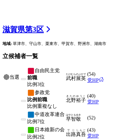
滋賀県
第
3
区
地域:
草津市、守山市、栗東市、甲賀市、野洲市、湖南市
立候補者一覧
自由民主党
(
54
)
たけむら
のぶひで
当選
前職
武村
展英
党HP
比例
3位
参政党
(
40
)
きたの
ゆうこ
比例前職
北野
裕子
党HP
比例
重複なし
中道改革連合
はや
ともゆき
(
52
)
早
智敬
比例
7位
日本維新の会
(
43
)
でじ
しんご
出路
真吾
党HP
比例
2位