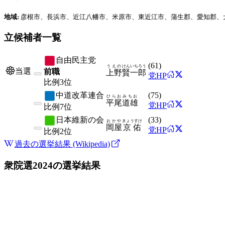
地域:
彦根市、長浜市、近江八幡市、米原市、東近江市、蒲生郡、愛知郡、
立候補者一覧
自由民主党
(
61
)
うえの
けんいちろう
当選
前職
上野
賢一郎
党HP
比例
3位
中道改革連合
(
75
)
ひらお
みちお
平尾
道雄
党HP
比例
7位
日本維新の会
(
33
)
おかや
きょうすけ
岡屋
京佑
党HP
比例
2位
過去の選挙結果 (Wikipedia)
衆院選2024
の選挙結果