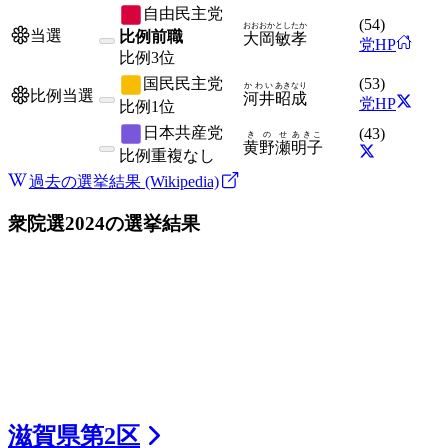
自由民主党
(
54
)
おおおか
としたか
当選
比例前職
大岡
敏孝
党HP
比例
3位
国民民主党
(
53
)
かわい
あきなり
比例当選
河井
昭成
党HP
比例
1位
日本共産党
(
43
)
きのせ
あきこ
黄野瀬
明子
比例
重複なし
過去の選挙結果 (Wikipedia)
衆院選2024
の選挙結果
滋賀県
第
2
区