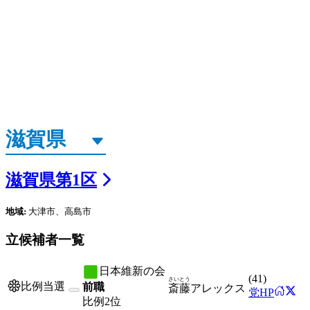
滋賀県
第
1
区
地域:
大津市、高島市
立候補者一覧
日本維新の会
(
41
)
さいとう
比例当選
前職
斎藤
アレックス
党HP
比例
2位