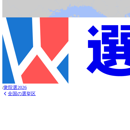
/
衆
院選
2026
全国の選挙区