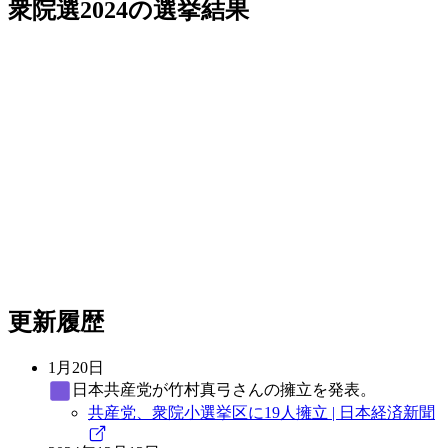
衆院選2024
の選挙結果
更新履歴
1月20日
日本共産党
が竹村真弓さんの擁立を発表。
共産党、衆院小選挙区に19人擁立 | 日本経済新聞