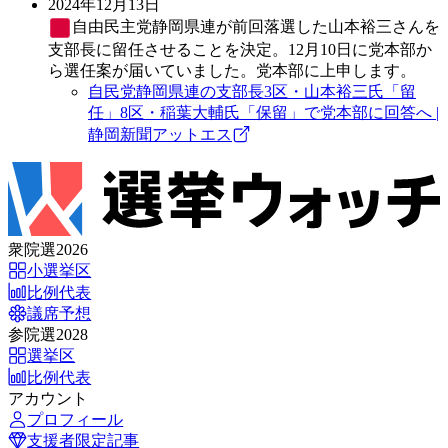
2024年12月13日
自由民主党
静岡県連が前回落選した山本裕三さんを
支部長に留任させることを決定。12月10日に党本部か
ら選任案が届いていました。党本部に上申します。
自民党静岡県連の支部長3区・山本裕三氏「留
任」8区・稲葉大輔氏「保留」で党本部に回答へ |
静岡新聞アットエス
衆院選2026
小選挙区
比例代表
議席予想
参院選2028
選挙区
比例代表
アカウント
プロフィール
支援者限定記事