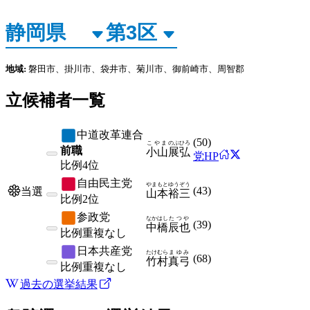
地域:
磐田市、掛川市、袋井市、菊川市、御前崎市、周智郡
立候補者一覧
中道改革連合
(
50
)
こやま
のぶひろ
前職
小山
展弘
党HP
比例
4位
自由民主党
やまもと
ゆうぞう
(
43
)
当選
山本
裕三
比例
2位
参政党
なかはし
たつや
(
39
)
中橋
辰也
比例
重複なし
日本共産党
たけむら
まゆみ
(
68
)
竹村
真弓
比例
重複なし
過去の選挙結果