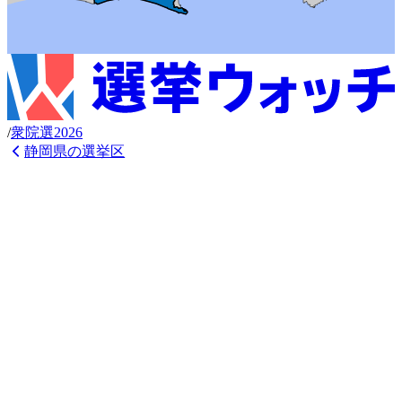
/
衆
院選
2026
静岡県
の選挙区