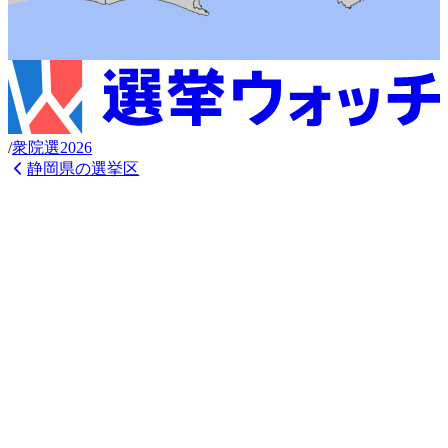
/
衆
院選
2026
静岡県
の選挙区