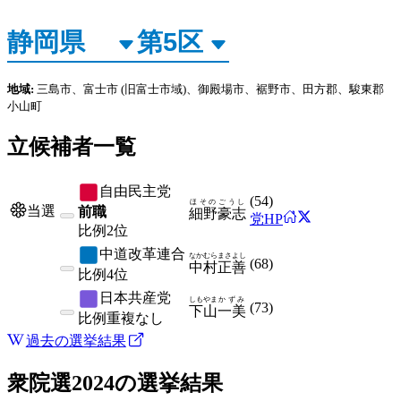
地域:
三島市、富士市
(旧富士市域)
、御殿場市、裾野市、田方郡、駿東郡
小山町
立候補者一覧
自由民主党
(
54
)
ほその
ごうし
当選
前職
細野
豪志
党HP
比例
2位
中道改革連合
なかむら
まさよし
(
68
)
中村
正善
比例
4位
日本共産党
しもやま
かずみ
(
73
)
下山
一美
比例
重複なし
過去の選挙結果
衆院選2024
の選挙結果