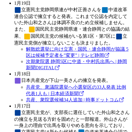
1月19日
立憲民主党
静岡県連が中村正善さんを
中道改革
連合
公認で擁立すると発表。これまで公認を内定して
いた外山和之さんは体調不良のため立候補しません。
また、
国民民主党
静岡県連・連合静岡との協議の結
果、
国民民主党
の候補がいる第1区・第7区に
立
憲民主党
側が擁立しないことも決まりました。
解散総選挙に向け立憲・国民・連合静岡が協議 5
区は候補予定者を”変更” | テレビ静岡
次期衆院選 静岡5区に中道・中村氏出馬へ | 静岡
新聞DIGITAL
1月18日
日本共産党
が下山一美さんの擁立を発表。
共産党、衆議院選挙へ小選挙区の33人発表 比例
代表1人も | 日本経済新聞
共産、衆院選候補34人追加 | 時事ドットコム
1月17日
立憲民主党
が、支部長に選任していた外山和之さん
の擁立を見送る方針を固めたと一部報道。外山さんが
一身上の理由で出馬を取りやめる意向を示しており、
立憲民主党
は新たな候補を
中道改革連合
公認で