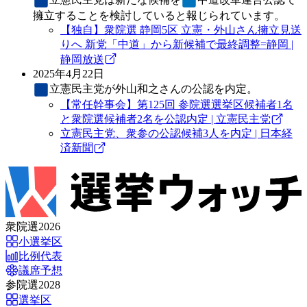
擁立することを検討していると報じられています。
【独自】衆院選 静岡5区 立憲・外山さん擁立見送
りへ 新党「中道」から新候補で最終調整=静岡 |
静岡放送
2025年4月22日
立憲民主党
が外山和之さんの公認を内定。
【常任幹事会】第125回 参院選選挙区候補者1名
と衆院選候補者2名を公認内定 | 立憲民主党
立憲民主党、衆参の公認候補3人を内定 | 日本経
済新聞
衆院選2026
小選挙区
比例代表
議席予想
参院選2028
選挙区