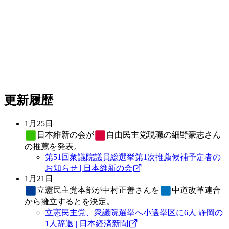
更新履歴
1月25日
日本維新の会
が
自由民主党
現職の細野豪志さん
の推薦を発表。
第51回衆議院議員総選挙第1次推薦候補予定者の
お知らせ | 日本維新の会
1月21日
立憲民主党
本部が中村正善さんを
中道改革連合
から擁立するとを決定。
立憲民主党、衆議院選挙へ小選挙区に6人 静岡の
1人辞退 | 日本経済新聞