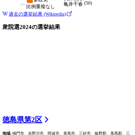
かめい
ちはる
(
50
)
亀井
千春
比例
重複なし
過去の選挙結果 (Wikipedia)
衆院選2024
の選挙結果
徳島県
第
2
区
地域:
鳴門市、吉野川市、阿波市、美馬市、三好市、板野郡、美馬郡、三