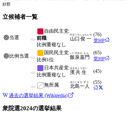
好郡
立候補者一覧
自由民主党
(
76
)
やまぐち
しゅんいち
当選
前職
山口
俊一
党HP
比例
重複なし
国民民主党
(
65
)
いいずみ
かもん
比例当選
飯泉
嘉門
党HP
比例
1位
日本共産党
はま
きょうせい
(
45
)
濱
共生
比例
重複なし
(
55
)
きたじま
かずと
無所属
北島
一人
過去の選挙結果 (Wikipedia)
衆院選2024
の選挙結果