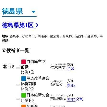
徳島県
第
1
区
地域:
徳島市、小松島市、阿南市、勝浦郡、名東郡、名西郡、那賀郡、海
部郡
立候補者一覧
自由民主党
(
60
)
にき
ひろぶみ
当選
前職
仁木
博文
比例
1位
中道改革連合
(
50
)
たかはし
えい
比例前職
高橋
永
党HP
比例
2位
日本維新の会
(
51
)
よしだ
ともよ
吉田
知代
党HP
比例
1位
参政党