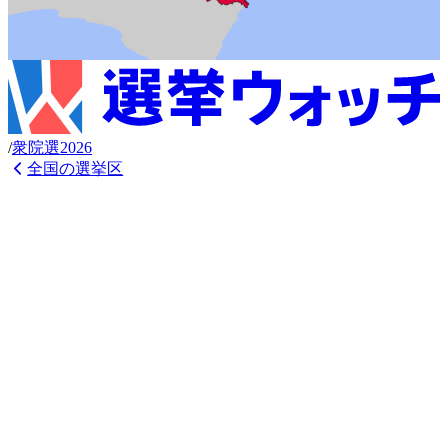
/
衆
院選
2026
全国の選挙区