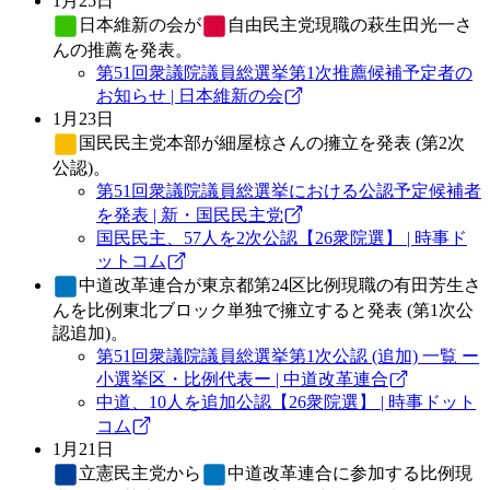
1月25日
日本維新の会
が
自由民主党
現職の萩生田光一さ
んの推薦を発表。
第51回衆議院議員総選挙第1次推薦候補予定者の
お知らせ | 日本維新の会
1月23日
国民民主党
本部が細屋椋さんの擁立を発表 (第2次
公認)。
第51回衆議院議員総選挙における公認予定候補者
を発表 | 新・国民民主党
国民民主、57人を2次公認【26衆院選】 | 時事ド
ットコム
中道改革連合
が東京都第24区比例現職の有田芳生さ
んを比例東北ブロック単独で擁立すると発表 (第1次公
認追加)。
第51回衆議院議員総選挙第1次公認 (追加) 一覧 ー
小選挙区・比例代表ー | 中道改革連合
中道、10人を追加公認【26衆院選】 | 時事ドット
コム
1月21日
立憲民主党
から
中道改革連合
に参加する比例現