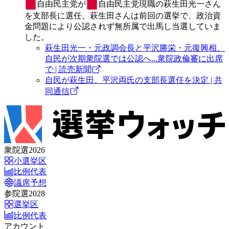
自由民主党
が
自由民主党
現職の萩生田光一さん
を支部長に選任。萩生田さんは前回の選挙で、政治資
金問題により公認されず無所属で出馬し当選していま
した。
萩生田光一・元政調会長と平沢勝栄・元復興相、
自民が次期衆院選では公認へ...衆院政倫審に出席
で | 読売新聞
自民が萩生田、平沢両氏の支部長選任を決定 | 共
同通信
衆院選2026
小選挙区
比例代表
議席予想
参院選2028
選挙区
比例代表
アカウント