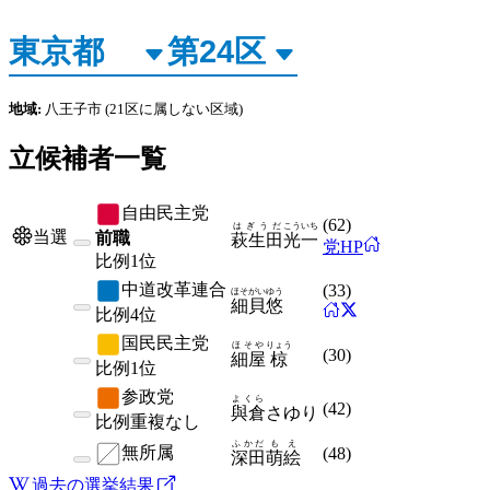
地域:
八王子市
(21区に属しない区域)
立候補者一覧
自由民主党
(
62
)
はぎうだ
こういち
当選
前職
萩生田
光一
党HP
比例
1位
中道改革連合
(
33
)
ほそがい
ゆう
細貝
悠
比例
4位
国民民主党
ほそや
りょう
(
30
)
細屋
椋
比例
1位
参政党
よくら
(
42
)
與倉
さゆり
比例
重複なし
ふかだ
もえ
無所属
(
48
)
深田
萌絵
過去の選挙結果