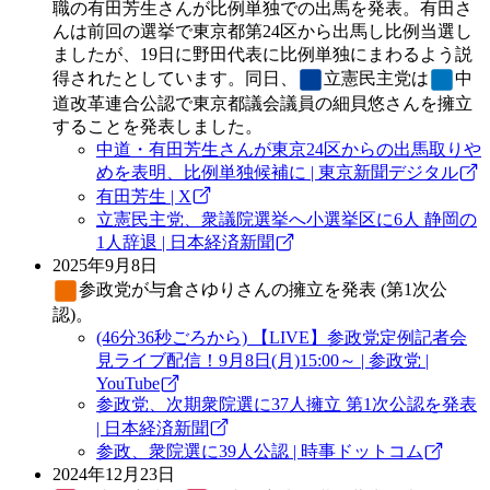
職の有田芳生さんが比例単独での出馬を発表。有田さ
んは前回の選挙で東京都第24区から出馬し比例当選し
ましたが、19日に野田代表に比例単独にまわるよう説
得されたとしています。同日、
立憲民主党
は
中
道改革連合
公認で東京都議会議員の細貝悠さんを擁立
することを発表しました。
中道・有田芳生さんが東京24区からの出馬取りや
めを表明、比例単独候補に | 東京新聞デジタル
有田芳生 | X
立憲民主党、衆議院選挙へ小選挙区に6人 静岡の
1人辞退 | 日本経済新聞
2025年9月8日
参政党
が与倉さゆりさんの擁立を発表 (第1次公
認)。
(46分36秒ごろから) 【LIVE】参政党定例記者会
見ライブ配信！9月8日(月)15:00～ | 参政党 |
YouTube
参政党、次期衆院選に37人擁立 第1次公認を発表
| 日本経済新聞
参政、衆院選に39人公認 | 時事ドットコム
2024年12月23日