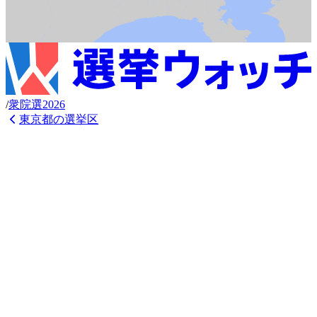
/
衆
院選
2026
東京都
の選挙区