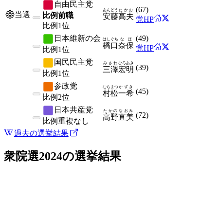
自由民主党
(
67
)
あんどう
たかお
当選
比例前職
安藤
高夫
党HP
比例
1位
日本維新の会
(
49
)
はしぐち
なほ
橋口
奈保
党HP
比例
1位
国民民主党
みさわ
ひろあき
(
39
)
三澤
宏明
比例
1位
参政党
むらまつ
かずき
(
45
)
村松
一希
比例
2位
日本共産党
たかの
なおみ
(
72
)
高野
直美
比例
重複なし
過去の選挙結果
衆院選2024
の選挙結果