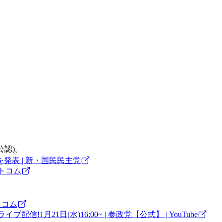
公認)。
発表 | 新・国民民主党
ットコム
トコム
信!1月21日(水)16:00~ | 参政党【公式】 | YouTube