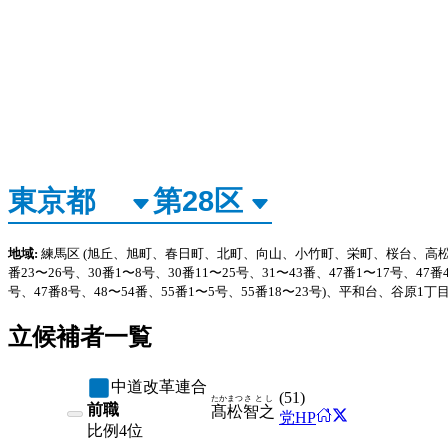
地域:
練馬区
(旭丘、旭町、春日町、北町、向山、小竹町、栄町、桜台、高松
番23〜26号、30番1〜8号、30番11〜25号、31〜43番、47番1〜17号
号、47番8号、48〜54番、55番1〜5号、55番18〜23号)、平和台、谷原1丁目
立候補者一覧
中道改革連合
(
51
)
たかまつ
さとし
前職
髙松
智之
党HP
比例
4位