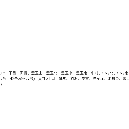
1〜5丁目、田柄、豊玉上、豊玉北、豊玉中、豊玉南、中村、中村北、中村南
、47番49号、47番53〜62号)、貫井5丁目、練馬、羽沢、早宮、光が丘、氷川台、
)