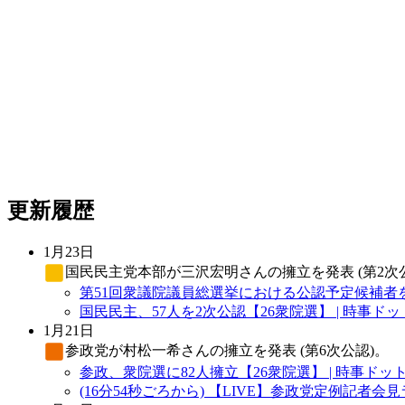
更新履歴
1月23日
国民民主党
本部が三沢宏明さんの擁立を発表 (第2次
第51回衆議院議員総選挙における公認予定候補者を
国民民主、57人を2次公認【26衆院選】 | 時事ド
1月21日
参政党
が村松一希さんの擁立を発表 (第6次公認)。
参政、衆院選に82人擁立【26衆院選】 | 時事ドッ
(16分54秒ごろから) 【LIVE】参政党定例記者会見ライブ配