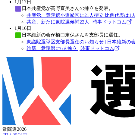
1月17日
日本共産党
が高野直美さんの擁立を発表。
共産党、衆院選小選挙区に21人擁立 比例代表は1人
共産、新たに衆院選候補22人 | 時事ドットコム
1月16日
日本維新の会
が橋口奈保さんを支部長に選任。
衆議院選挙区支部長選任のお知らせ | 日本維新の
維新、衆院選に6人擁立 | 時事ドットコム
衆院選2026