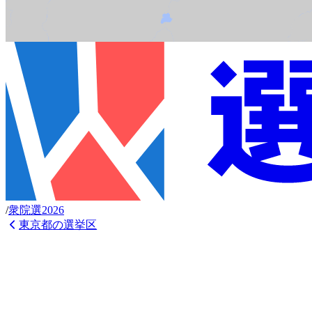
/
衆
院選
2026
東京都
の選挙区