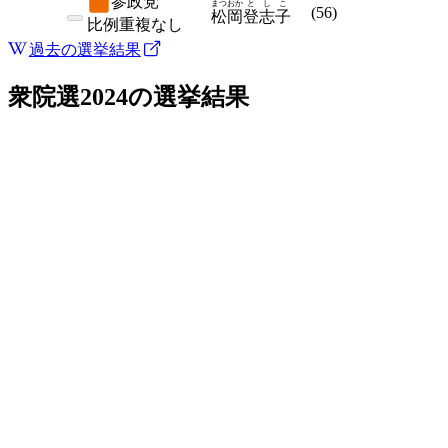
参政党
まつおか
としこ
(
56
)
松岡
登志子
比例
重複なし
過去の選挙結果
衆院選2024
の選挙結果