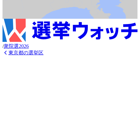
/
衆
院選
2026
東京都
の選挙区