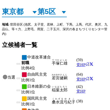
地域:
世田谷区
(池尻、太子堂、若林、上町、下馬、上馬、代沢、奥沢、九
品仏、等々力、上野毛、用賀、二子玉川、深沢の各まちづくりセンター管
内)
立候補者一覧
中道改革連合
(
59
)
てづか
よしお
前職
手塚
仁雄
党HP
比例
4位
自由民主党
(
64
)
わかみや
けんじ
当選
若宮
健嗣
党HP
比例
1位
日本維新の会
(
42
)
いなば
たろう
稲葉
太郎
党HP
比例
1位
国民民主党
くわずる
ゆきこ
(
38
)
桑水流
弓紀子
比例
1位