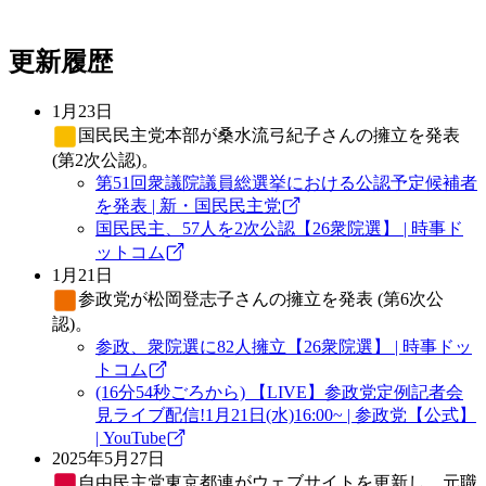
更新履歴
1月23日
国民民主党
本部が桑水流弓紀子さんの擁立を発表
(第2次公認)。
第51回衆議院議員総選挙における公認予定候補者
を発表 | 新・国民民主党
国民民主、57人を2次公認【26衆院選】 | 時事ド
ットコム
1月21日
参政党
が松岡登志子さんの擁立を発表 (第6次公
認)。
参政、衆院選に82人擁立【26衆院選】 | 時事ドッ
トコム
(16分54秒ごろから) 【LIVE】参政党定例記者会
見ライブ配信!1月21日(水)16:00~ | 参政党【公式】
| YouTube
2025年5月27日
自由民主党
東京都連がウェブサイトを更新し、元職