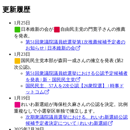
更新履歴
1月25日
日本維新の会
が
自由民主党
の門寛子さんの推薦
を発表。
第51回衆議院議員総選挙第1次推薦候補予定者の
お知らせ | 日本維新の会
1月23日
国民民主党
本部が森田一成さんの擁立を発表 (第2
次公認)。
第51回衆議院議員総選挙における公認予定候補者
を発表 | 新・国民民主党
国民民主、57人を2次公認【26衆院選】 | 時事ド
ットコム
1月19日
れいわ新選組
が海保杜久麻さんの公認を決定。比例
重複なしで小選挙区単独で擁立します。
次期衆議院議員選挙における、れいわ新選組公認
候補予定者決定について | れいわ新選組
2025年7月28日