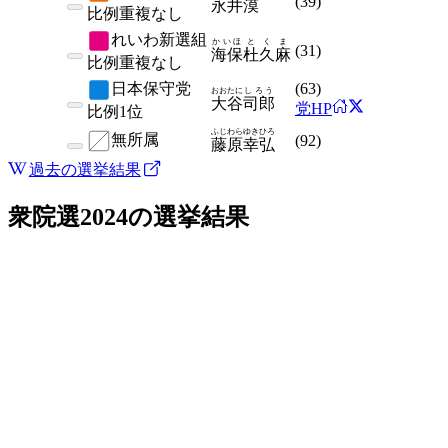
(
39
)
永井
漠
比例
重複なし
れいわ新選組
かいほ
とくま
(
31
)
海保
杜久麻
比例
重複なし
日本保守党
(
63
)
おおたに
しろう
大谷
司郎
党HP
比例
1位
ふじわら
ゆきひろ
無所属
(
92
)
藤原
幸弘
過去の選挙結果
衆院選2024
の選挙結果