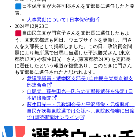
日本保守党
が大谷司郎さんを支部長に選任したと発
表。
人事異動について | 日本保守党
2024年12月23日
自由民主党
が門寛子さんを支部長に選任したもよ
う。党東京都連も同日、ウェブサイトを更新し、門さ
んを支部長として掲載しました。この日、政治資金問
題により無所属で出馬し当選した平沢勝栄さん (東京
都第17区) や萩生田光一さん (東京都第24区) を支部長
に選任したという報道が複数あり、このときに門さん
も支部長に選任されたと思われます。
衆議院議員・選挙区支部長 | 自由民主党東京都支
部連合会
自民党、萩生田光一氏らの支部長選任を決定 | 日
本経済新聞
萩生田光一・元政調会長と平沢勝栄・元復興相、
自民が次期衆院選では公認へ…衆院政倫審に出席
で | 読売新聞オンライン