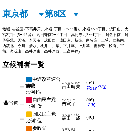
地域:
杉並区
(下高井戸、永福1丁目
(2〜44番)、永福2〜4丁目、浜田山、大
宮2丁目
(5〜18番)、高円寺南2〜4丁目、高円寺北2〜4丁目、阿佐谷南、阿
佐谷北、天沼、本天沼、成田西、成田東、荻窪、南荻窪、上荻、西荻南、
西荻北、今川、清水、桃井、井草、下井草、上井草、善福寺、松庵、宮
前、久我山、高井戸東、高井戸西、上高井戸)
立候補者一覧
中道改革連合
(
54
)
よしだ
はるみ
前職
吉田
晴美
党HP
比例
4位
自由民主党
(
46
)
かど
ひろこ
当選
門
寛子
比例
1位
国民民主党
もりた
いっせい
(
46
)
森田
一成
比例
1位
参政党
ながい
ばく