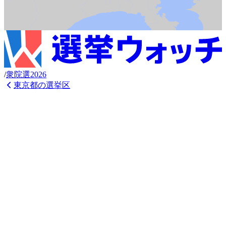
/
衆
院選
2026
東京都
の選挙区