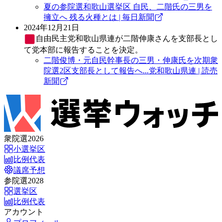
夏の参院選和歌山選挙区 自民、二階氏の三男を
擁立へ 残る火種とは | 毎日新聞
2024年12月21日
自由民主党
和歌山県連が二階伸康さんを支部長とし
て党本部に報告することを決定。
二階俊博・元自民幹事長の三男・伸康氏を次期衆
院選2区支部長として報告へ...党和歌山県連 | 読売
新聞
衆院選2026
小選挙区
比例代表
議席予想
参院選2028
選挙区
比例代表
アカウント