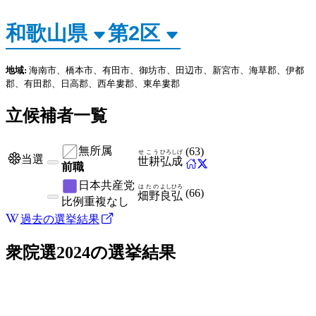
地域:
海南市、橋本市、有田市、御坊市、田辺市、新宮市、海草郡、伊都
郡、有田郡、日高郡、西牟婁郡、東牟婁郡
立候補者一覧
無所属
(
63
)
せこう
ひろしげ
当選
世耕
弘成
前職
日本共産党
はたの
よしひろ
(
66
)
畑野
良弘
比例
重複なし
過去の選挙結果
衆院選2024
の選挙結果