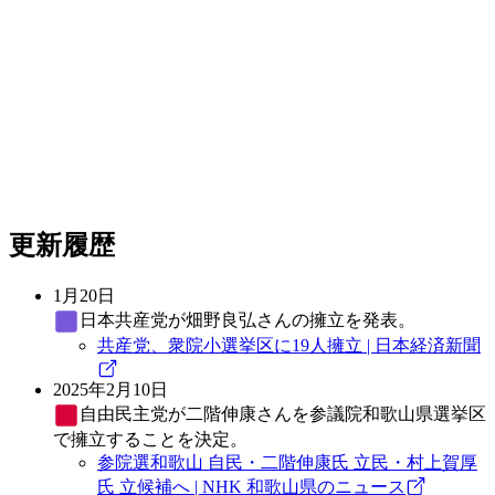
更新履歴
1月20日
日本共産党
が畑野良弘さんの擁立を発表。
共産党、衆院小選挙区に19人擁立 | 日本経済新聞
2025年2月10日
自由民主党
が二階伸康さんを参議院和歌山県選挙区
で擁立することを決定。
参院選和歌山 自民・二階伸康氏 立民・村上賀厚
氏 立候補へ | NHK 和歌山県のニュース