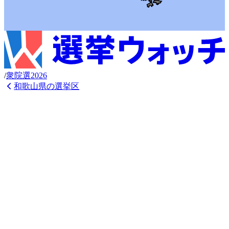
/
衆
院選
2026
和歌山県
の選挙区