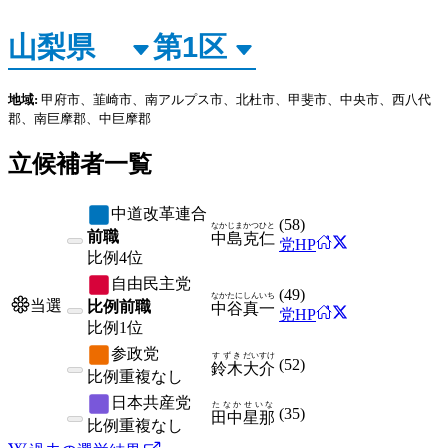
地域:
甲府市、韮崎市、南アルプス市、北杜市、甲斐市、中央市、西八代
郡、南巨摩郡、中巨摩郡
立候補者一覧
中道改革連合
(
58
)
なかじま
かつひと
前職
中島
克仁
党HP
比例
4位
自由民主党
(
49
)
なかたに
しんいち
当選
比例前職
中谷
真一
党HP
比例
1位
参政党
すずき
だいすけ
(
52
)
鈴木
大介
比例
重複なし
日本共産党
たなか
せいな
(
35
)
田中
星那
比例
重複なし