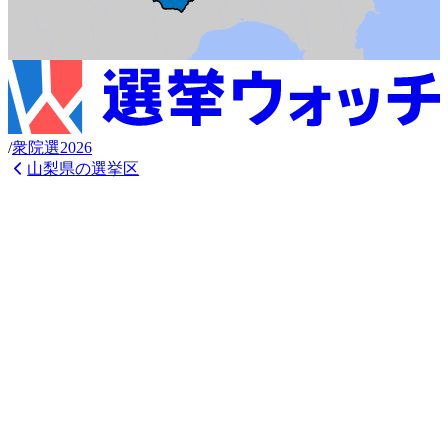
/
衆
院選
2026
山梨県
の選挙区