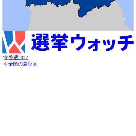
/
参
院選
2022
全国の選挙区