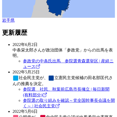
岩手県
更新履歴
2022年6月2日
中条栄太郎さんが政治団体「参政党」からの出馬を表
明。
参政党の中条氏出馬 参院選青森選挙区 | 産経ニ
ュース
2022年5月25日
社会民主党
が、
立憲民主党
候補の田名部匡代さ
んの推薦を決定。
参院選 社民、秋葉前広島市長擁立 | 毎日新聞
(有料部分)
参院選の取り組みを確認～党全国幹事長会議を開
く～ | 社会民主党
2022年5月6日