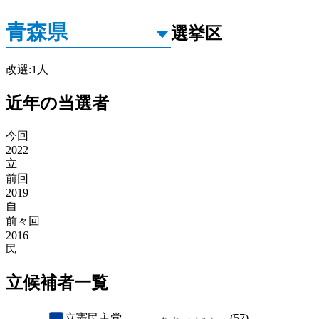
選挙区
改選
:
1
人
近年の当選者
今回
2022
立
前回
2019
自
前々回
2016
民
立候補者一覧
立憲民主党
(
57
)