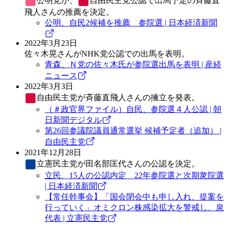
公明党
が、
自由民主党
公認で出馬予定の斉藤直
飛人さんの推薦を決定。
公明、自民2候補を推薦 参院選 | 日本経済新聞
2022年3月23日
佐々木晃さんがNHK党公認での出馬を表明。
青森、Ｎ党の佐々木氏が参院選出馬を表明 | 産経
ニュース
2022年3月3日
自由民主党
が斉藤直飛人さんの擁立を発表。
（＃政官界ファイル）自民、参院選４人公認 | 朝
日新聞デジタル
第26回参議院議員通常選挙 候補予定者（追加） |
自由民主党
2021年12月28日
立憲民主党
が田名部匡代さんの公認を決定。
立民、15人の公認内定 22年参院選と次期衆院選
| 日本経済新聞
【常任幹事会】「国会閉会中も申し入れ、提案を
行っていく」オミクロン株感染拡大を警戒し、泉
代表 | 立憲民主党