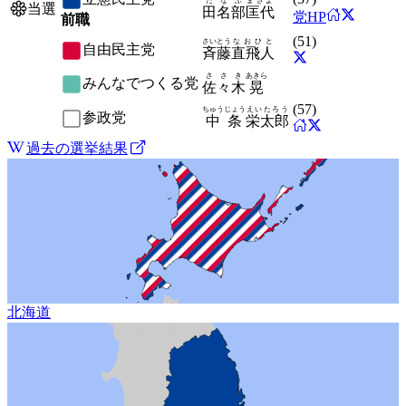
たなぶ
まさよ
当選
田名部
匡代
党HP
前職
(
51
)
さいとう
なおひと
自由民主党
斉藤
直飛人
ささき
あきら
みんなでつくる党
佐々木
晃
(
57
)
ちゅうじょう
えいたろう
参政党
中条
栄太郎
過去の選挙結果
北海道