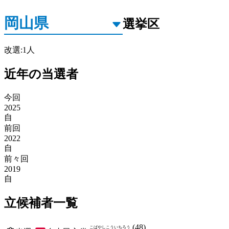
選挙区
改選
:
1
人
近年の当選者
今回
2025
自
前回
2022
自
前々回
2019
自
立候補者一覧
(
48
)
こばやし
こういちろう