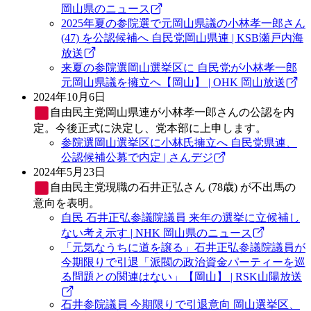
岡山県のニュース
2025年夏の参院選で元岡山県議の小林孝一郎さん
(47) を公認候補へ 自民党岡山県連 | KSB瀬戸内海
放送
来夏の参院選岡山選挙区に 自民党が小林孝一郎
元岡山県議を擁立へ【岡山】 | OHK 岡山放送
2024年10月6日
自由民主党
岡山県連が小林孝一郎さんの公認を内
定。今後正式に決定し、党本部に上申します。
参院選岡山選挙区に小林氏擁立へ 自民党県連、
公認候補公募で内定 | さんデジ
2024年5月23日
自由民主党
現職の石井正弘さん (78歳) が不出馬の
意向を表明。
自民 石井正弘参議院議員 来年の選挙に立候補し
ない考え示す | NHK 岡山県のニュース
「元気なうちに道を譲る」石井正弘参議院議員が
今期限りで引退「派閥の政治資金パーティーを巡
る問題との関連はない」【岡山】 | RSK山陽放送
石井参院議員 今期限りで引退意向 岡山選挙区、