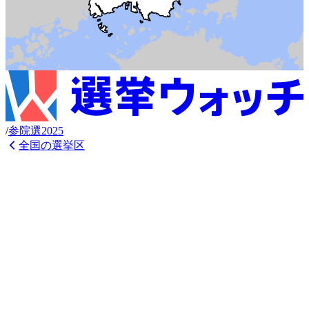
/
参
院選
2025
全国の選挙区