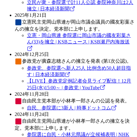
立民が衆・参院選で計11人公認 参院神奈川は2人
擁立 | 日本経済新聞
2025年1月21日
立憲民主党
岡山県連が岡山市議会議員の國友彩葉さ
んの擁立を決定。党本部に上申します。
立憲・岡山県連 参院選に岡山市議の國友彩葉さ
ん(33)を擁立 | KSBニュース | KSB瀬戸内海放送
2024年12月25日
参政党
が廣森志穂さんの擁立を発表 (第1次公認)。
参政党、参院選へ新人25人 比例含め50人超目指
す | 日本経済新聞
【LIVE】参政党定例記者会見ライブ配信！12月
25日(水)15:00～ | 参政党 | YouTube
2024年11月28日
自由民主党
本部が小林孝一郎さんの公認を発表。
自民、参院選に3新人 | 時事ドットコム
2024年11月24日
自由民主党
岡山県連が小林孝一郎さんの擁立を決
定。党本部に上申します。
参院選に自民・小林元県議が立候補表明 | NHK