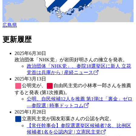
広島県
更新履歴
2025年6月30日
政治団体「NHK党」が岩田好明さんの擁立を発表。
政治団体「NHK党」、参院18選挙区に新人 立花
党首は兵庫から | 産経ニュース
2025年3月13日
公明党
が、
自由民主党
の小林孝一郎さんを推薦
すると発表 (第1次推薦)。
公明、自民候補12人を推薦 第1弾は「裏金」ゼロ
―参院選 | 時事ドットコム
2025年1月28日
立憲民主党
が国友彩葉さんの公認を内定。
【常任幹事会】参院選選挙区候補者7名、比例区
候補者1名を公認内定 | 立憲民主党