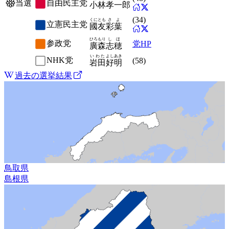
自由民主党
当選
小林
孝一郎
(
34
)
くにとも
さよ
立憲民主党
國友
彩葉
ひろもり
しほ
参政党
党HP
廣森
志穂
いわた
よしあき
NHK党
(
58
)
岩田
好明
過去の選挙結果
鳥取県
島根県