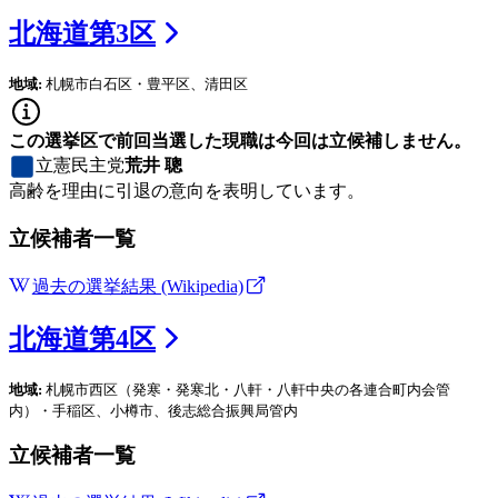
北海道
第
3
区
地域:
札幌市白石区・豊平区、清田区
この選挙区で前回当選した現職は今回は立候補しません。
立憲民主党
荒井 聰
高齢を理由に引退の意向を表明しています。
立候補者一覧
過去の選挙結果 (Wikipedia)
北海道
第
4
区
地域:
札幌市西区（発寒・発寒北・八軒・八軒中央の各連合町内会管
内）・手稲区、小樽市、後志総合振興局管内
立候補者一覧