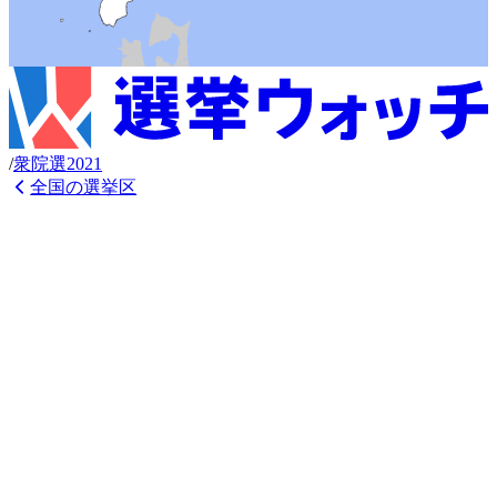
/
衆
院選
2021
全国の選挙区