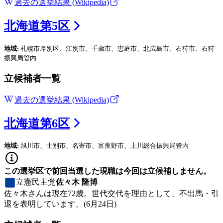
過去の選挙結果 (Wikipedia)
北海道
第
5
区
地域:
札幌市厚別区、江別市、千歳市、恵庭市、北広島市、石狩市、石狩
振興局管内
立候補者一覧
過去の選挙結果 (Wikipedia)
北海道
第
6
区
地域:
旭川市、士別市、名寄市、富良野市、上川総合振興局管内
この選挙区で前回当選した現職は今回は立候補しません。
立憲民主党
佐々木 隆博
佐々木さんは現在72歳。世代交代を理由として、不出馬・引
退を表明しています。(6月24日)