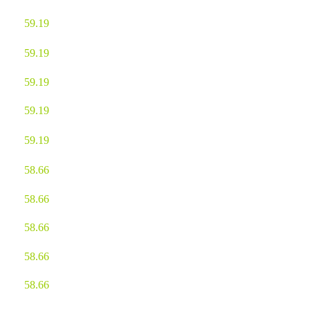
59.19
59.19
59.19
59.19
59.19
58.66
58.66
58.66
58.66
58.66