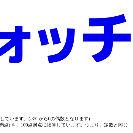
います。(-352から0の偶数となります)
65点満点) を、100点満点に換算しています。つまり、定数と同じ