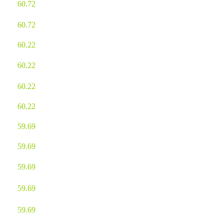
60.72
60.72
60.22
60.22
60.22
60.22
59.69
59.69
59.69
59.69
59.69