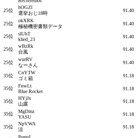
Recorremos
hOGZl
25
位
91.40
選挙おじ18時
okXRK
25
位
91.40
極秘機密書類データ
slUhT
25
位
91.40
klied_23
wBzRk
25
位
91.40
台風
wurRV
25
位
91.40
なーさん
CnYTW
35
位
91.18
ゴミ箱
FnwLt
35
位
91.18
Blue Rocket
HYjJx
35
位
91.18
山露
MgDmz
35
位
91.18
YASU
NpVWA
35
位
91.18
涼
PsmuI