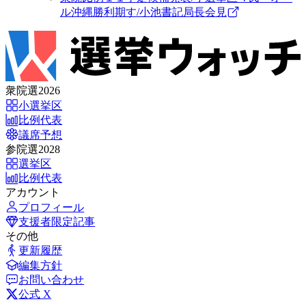
ル沖縄勝利期す/小池書記局長会見
衆院選2026
小選挙区
比例代表
議席予想
参院選2028
選挙区
比例代表
アカウント
プロフィール
支援者限定記事
その他
更新履歴
編集方針
お問い合わせ
公式 X