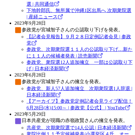
選 | 共同通信
下地幹郎氏、無所属で沖縄1区出馬へ 次期衆院選
| 産経ニュース
2023年9月28日
参政党
が宮城智子さんの公認取り下げを発表。
【記者会見報告】９月２８日定例記者会見 | 参政
党
参政党、次期衆院選１１人の公認取り下げ…新た
に１１人の候補者発表 | 読売新聞
参政党、衆院選12人追加擁立 一部は公認取り下
げ | 日本経済新聞
2023年6月28日
参政党
が宮城智子さんの擁立を発表。
参政党、新人57人追加擁立 次期衆院選1人辞退 |
日本経済新聞
【アーカイブ】参政党定例記者会見ライブ配信！
6月28日(水)15:00～ | 参政党【公式】 | YouTube
2023年5月29日
日本共産党
が現職の赤嶺政賢さんの擁立を発表。
共産党、次期衆院選で14人公認 | 日本経済新聞
衆院比例１１予定候補発表/小選挙区４氏 オー