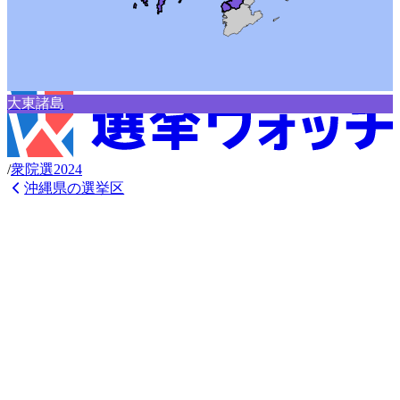
大東諸島
/
衆
院選
2024
沖縄県
の選挙区