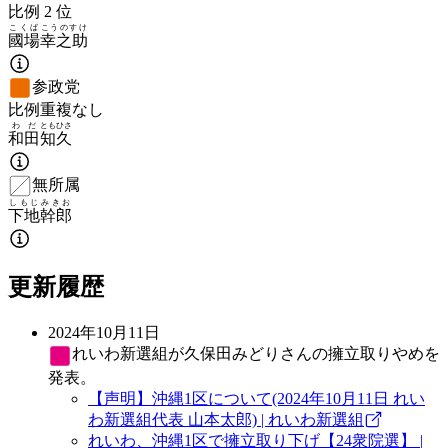
比例
2
位
こくば
こうのすけ
國場
幸之助
参政党
比例重複なし
わだ
ともひさ
和田
知久
無所属
しもじ
みきお
下地
幹郎
更新履歴
2024年10月11日
れいわ新選組
が久保田みどりさんの擁立取りやめを
発表。
【声明】沖縄1区について(2024年10月11日 れい
わ新選組代表 山本太郎) | れいわ新選組
れいわ、沖縄1区で擁立取り下げ【24衆院選】 |