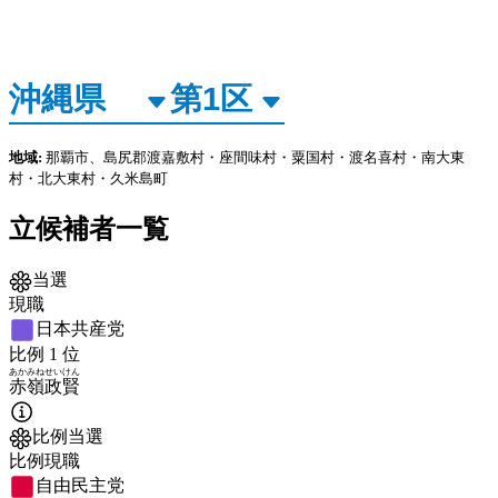
地域:
那覇市、島尻郡渡嘉敷村・座間味村・粟国村・渡名喜村・南大東
村・北大東村・久米島町
立候補者一覧
当選
現職
日本共産党
比例
1
位
あかみね
せいけん
赤嶺
政賢
比例当選
比例現職
自由民主党