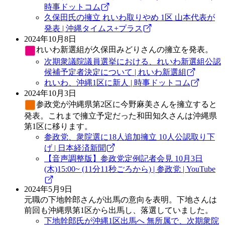
時事ドットコム
久保田氏の擁立 れいわ取りやめ 1区 山本代表が
発表 | 沖縄タイムス+プラス
2024年10月8日
れいわ新選組
が久保田みどりさんの擁立を発表。
次期衆議院議員選挙における、れいわ新選組公認
候補予定者決定について | れいわ新選組
れいわ、沖縄1区に新人 | 時事ドットコム
2024年10月3日
参政党
が沖縄県第2区に今野麻美さんを擁立すると
発表。これまで擁立予定だった和田知久さんは沖縄県
第1区に移ります。
参政党、衆院選に18人追加擁立 10人公認取り下
げ | 日本経済新聞
【音声調整版】参政党定例記者会見 10月3日
(木)15:00~ (11分11秒ごろから) | 参政党 | YouTube
2024年5月9日
元職の下地幹郎さんが出馬の意向を表明。下地さんは
前回も沖縄県第1区から出馬し、落選していました。
下地幹郎氏が沖縄1区出馬へ 無所属で、次期衆院