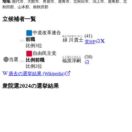
地域:
能代市、大館市、男鹿市、鹿角市、北秋田市、潟上市、鹿角郡、北
秋田郡、山本郡、南秋田郡
立候補者一覧
中道改革連合
(
41
)
みどりかわ
たかし
前職
緑川
貴士
党HP
比例
3位
自由民主党
(
58
)
ふくはら
じゅんじ
当選
比例前職
福原
淳嗣
比例
2位
過去の選挙結果 (Wikipedia)
衆院選2024
の選挙結果