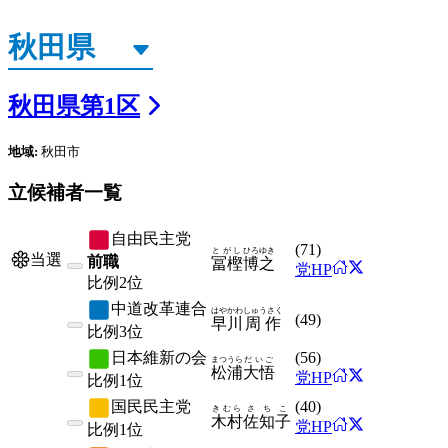
秋田県
第
1
区
地域:
秋田市
立候補者一覧
自由民主党
(
71
)
とがし
ひろゆき
当選
前職
冨樫
博之
党HP
比例
2位
中道改革連合
はやかわ
しゅうさく
(
49
)
早川
周作
比例
3位
日本維新の会
(
56
)
まつうら
だいご
松浦
大悟
党HP
比例
1位
国民民主党
(
40
)
きむら
さちこ
木村
佐知子
党HP
比例
1位