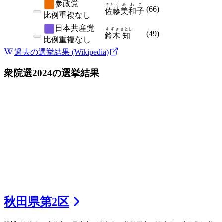
参政党
さとう
みわこ
(
66
)
佐藤
美和子
比例
重複なし
日本共産党
すずき
さとし
(
49
)
鈴木
知
比例
重複なし
過去の選挙結果 (Wikipedia)
衆院選2024
の選挙結果
秋田県
第
2
区