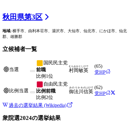
秋田県
第
3
区
地域:
横手市、由利本荘市、湯沢市、大仙市、仙北市、にかほ市、仙北
郡、雄勝郡
立候補者一覧
国民民主党
(
65
)
むらおか
としひで
当選
前職
村岡
敏英
党HP
比例
1位
自由民主党
(
62
)
みのりかわ
のぶひで
比例当選
比例前職
御法川
信英
党HP
比例
2位
過去の選挙結果 (Wikipedia)
衆院選2024
の選挙結果