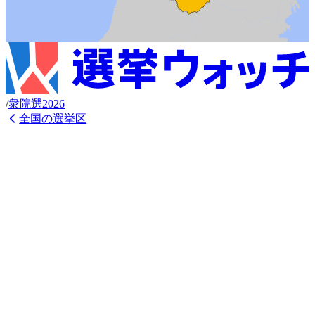
/
衆
院選
2026
全国の選挙区