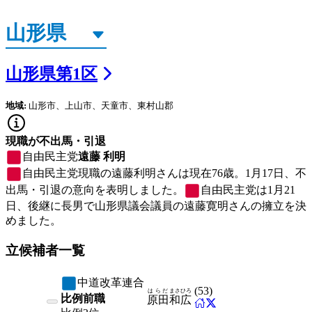
山形県
第
1
区
地域:
山形市、上山市、天童市、東村山郡
現職が不出馬・引退
自由民主党
遠藤 利明
自由民主党
現職の遠藤利明さんは現在76歳。1月17日、不
出馬・引退の意向を表明しました。
自由民主党
は1月21
日、後継に長男で山形県議会議員の遠藤寛明さんの擁立を決
めました。
立候補者一覧
中道改革連合
(
53
)
はらだ
まさひろ
比例前職
原田
和広