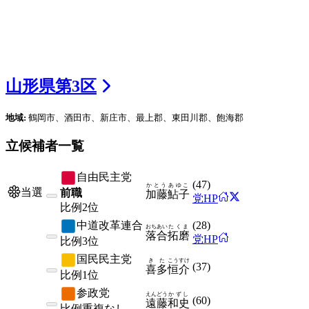
山形県
第
3
区
地域:
鶴岡市、酒田市、新庄市、最上郡、東田川郡、飽海郡
立候補者一覧
自由民主党
(
47
)
かとう
あゆこ
当選
前職
加藤
鮎子
党HP
比例
2位
中道改革連合
(
28
)
おちあい
たくま
落合
拓磨
党HP
比例
3位
国民民主党
きた
こうすけ
(
37
)
喜多
恒介
比例
1位
参政党
えんどう
かずし
(
60
)
遠藤
和史
比例
重複なし