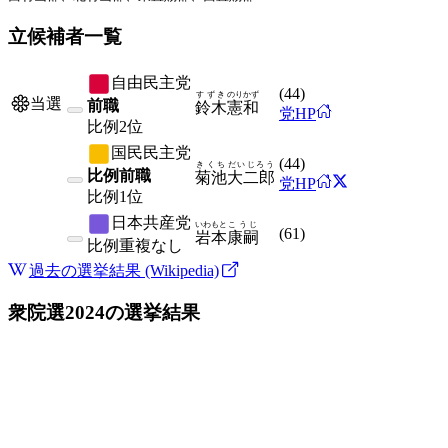
立候補者一覧
自由民主党
(
44
)
すずき
のりかず
当選
前職
鈴木
憲和
党HP
比例
2位
国民民主党
(
44
)
きくち
だいじろう
比例前職
菊池
大二郎
党HP
比例
1位
日本共産党
いわもと
こうじ
(
61
)
岩本
康嗣
比例
重複なし
過去の選挙結果 (Wikipedia)
衆院選2024
の選挙結果