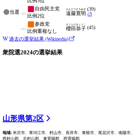
比例
3位
自由民主党
(
39
)
えんどう
ひろあき
当選
遠藤
寛明
比例
2位
参政党
さくらだ
きょうこ
(
45
)
櫻田
恭子
比例
重複なし
過去の選挙結果 (Wikipedia)
衆院選2024
の選挙結果
山形県
第
2
区
地域:
米沢市、寒河江市、村山市、長井市、東根市、尾花沢市、南陽市、
西村山郡、北村山郡、東置賜郡、西置賜郡