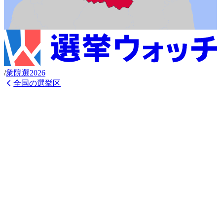
/
衆
院選
2026
全国の選挙区