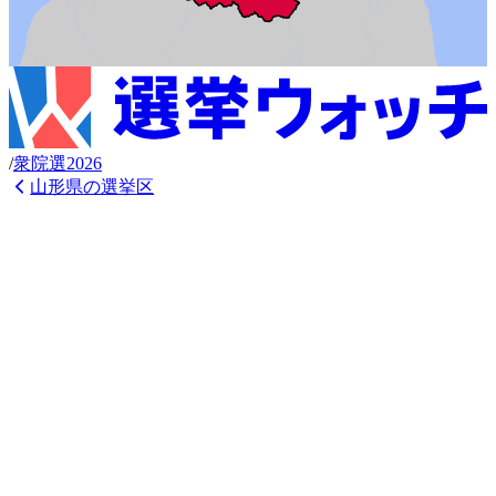
/
衆
院選
2026
山形県
の選挙区