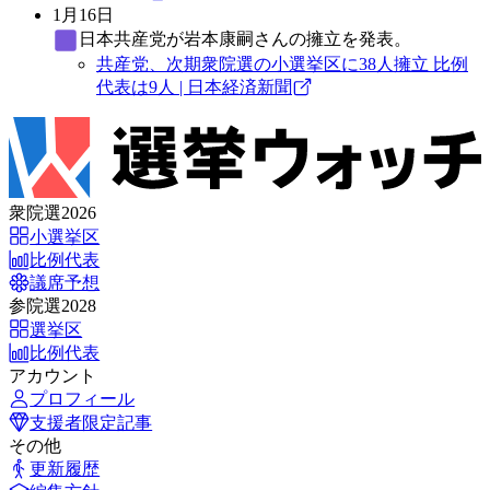
1月16日
日本共産党
が岩本康嗣さんの擁立を発表。
共産党、次期衆院選の小選挙区に38人擁立 比例
代表は9人 | 日本経済新聞
衆院選2026
小選挙区
比例代表
議席予想
参院選2028
選挙区
比例代表
アカウント
プロフィール
支援者限定記事
その他
更新履歴