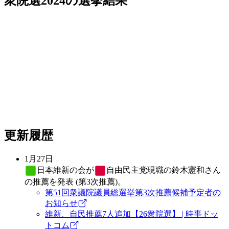
衆院選2024
の選挙結果
更新履歴
1月27日
日本維新の会
が
自由民主党
現職の鈴木憲和さん
の推薦を発表 (第3次推薦)。
第51回衆議院議員総選挙第3次推薦候補予定者の
お知らせ
維新、自民推薦7人追加【26衆院選】 | 時事ドッ
トコム