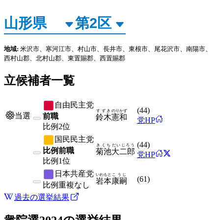
地域:
米沢市、寒河江市、村山市、長井市、東根市、尾花沢市、南陽市、
西村山郡、北村山郡、東置賜郡、西置賜郡
立候補者一覧
自由民主党
(
44
)
すずき
のりかず
当選
前職
鈴木
憲和
党HP
比例
2位
国民民主党
(
44
)
きくち
だいじろう
比例前職
菊池
大二郎
党HP
比例
1位
日本共産党
いわもと
こうじ
(
61
)
岩本
康嗣
比例
重複なし
過去の選挙結果