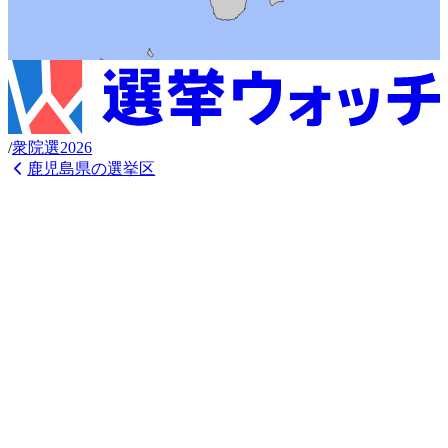
/
衆
院選
2026
鹿児島県
の選挙区