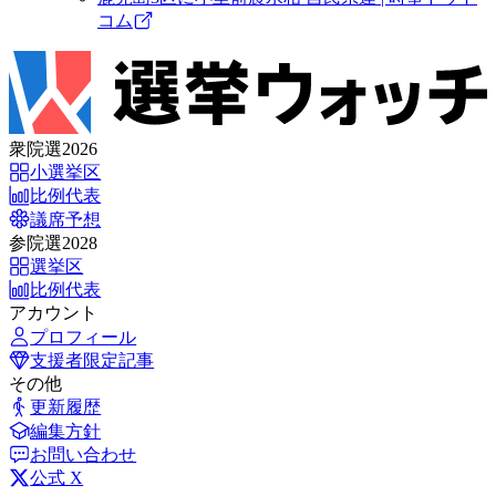
コム
衆院選2026
小選挙区
比例代表
議席予想
参院選2028
選挙区
比例代表
アカウント
プロフィール
支援者限定記事
その他
更新履歴
編集方針
お問い合わせ
公式 X