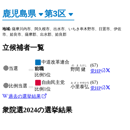
地域:
薩摩川内市、阿久根市、出水市、いちき串木野市、日置市、伊佐
市、姶良市、薩摩郡、出水郡、姶良郡
立候補者一覧
中道改革連合
(
67
)
のま
たけし
当選
前職
野間
健
党HP
比例
5位
自由民主党
(
67
)
おざと
やすひろ
比例当選
小里
泰弘
党HP
比例
1位
過去の選挙結果
衆院選2024
の選挙結果