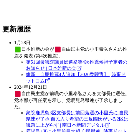
更新履歴
1月28日
日本維新の会
が
自由民主党
の小里泰弘さんの推
薦を発表 (第4次推薦)。
第51回衆議院議員総選挙第4次推薦候補予定者の
お知らせ | 日本維新の会
維新、自民推薦4人追加【2026衆院選】 | 時事ド
ットコム
2024年12月21日
自由民主党
が前職の小里泰弘さんを支部長に選任。
党本部が再任案を示し、党鹿児島県連が了承しまし
た。
衆院鹿児島3区支部長は前回落選の小里氏に 自民
県連が了承 自民入り希望の三反園氏がいる2区は
議題に上がらず | 南日本新聞デジタル
鹿児島3区に小里前農水相 自民県連 | 時事ドット