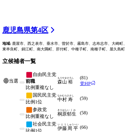
鹿児島県
第
4
区
地域:
鹿屋市、西之表市、垂水市、曽於市、霧島市、志布志市、大崎町、
東串良町、錦江町、南大隅町、肝付町、中種子町、南種子町、屋久島町
立候補者一覧
自由民主党
(
81
)
もりやま
ひろし
当選
前職
森山
裕
党HP
比例
重複なし
国民民主党
なかむら
ひさし
(
59
)
中村
寿
比例
1位
参政党
きりはら
いくお
(
58
)
桐原
郁生
比例
重複なし
社会民主党
いとう
しゅうへい
(
66
)
伊藤
周平
比例
1位