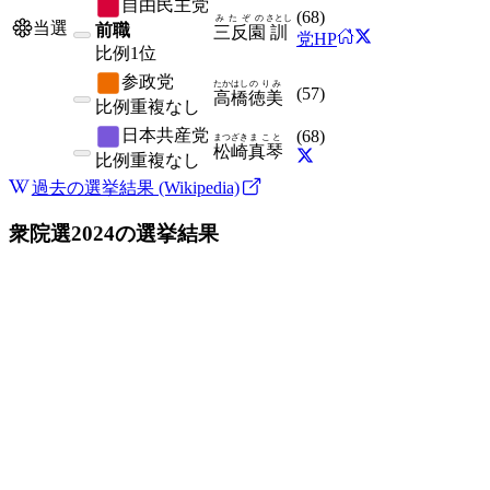
自由民主党
(
68
)
みたぞの
さとし
当選
前職
三反園
訓
党HP
比例
1位
参政党
たかはし
のりみ
(
57
)
高橋
徳美
比例
重複なし
日本共産党
(
68
)
まつざき
まこと
松崎
真琴
比例
重複なし
過去の選挙結果 (Wikipedia)
衆院選2024
の選挙結果