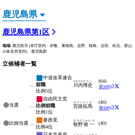
鹿児島県
第
1
区
地域:
鹿児島市
(本庁管内、伊敷、東桜島、吉野、桜島、吉田、松元、郡山
の各支所管内)
、鹿児島郡
立候補者一覧
中道改革連合
(
64
)
かわうち
ひろし
前職
川内
博史
党HP
比例
5位
自由民主党
(
46
)
みやじ
たくま
当選
比例前職
宮路
拓馬
党HP
比例
1位
参政党
まきの
しゅんいち
(
40
)
比例当選
牧野
俊一
比例
4位
日本共産党