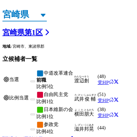
宮崎県
第
1
区
地域:
宮崎市、東諸県郡
立候補者一覧
中道改革連合
(
48
)
わたなべ
そう
当選
前職
渡辺
創
党HP
比例
5位
自由民主党
(
51
)
たけい
しゅんすけ
比例当選
武井
俊輔
党HP
比例
1位
日本維新の会
(
38
)
よこた
ともひろ
横田
朋大
党HP
比例
1位
参政党
しげい
くにあき
(
44
)
滋井
邦晃
比例
4位