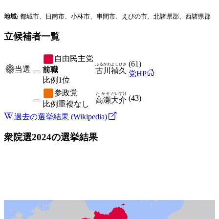
地域:
都城市、日南市、小林市、串間市、えびの市、北諸県郡、西諸県郡
立候補者一覧
自由民主党
(
61
)
ふるかわ
よしひさ
当選
前職
古川
禎久
党HP
比例
1位
参政党
たかせ
だいすけ
(
43
)
高瀬
大介
比例
重複なし
過去の選挙結果 (Wikipedia)
衆院選2024
の選挙結果