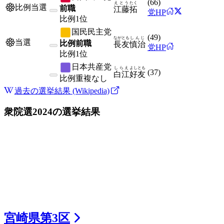
(
66
)
えとう
たく
比例当選
前職
江藤
拓
党HP
比例
1位
国民民主党
(
49
)
ながとも
しんじ
当選
比例前職
長友
慎治
党HP
比例
1位
日本共産党
しらえ
よしとも
(
37
)
白江
好友
比例
重複なし
過去の選挙結果 (Wikipedia)
衆院選2024
の選挙結果
宮崎県
第
3
区