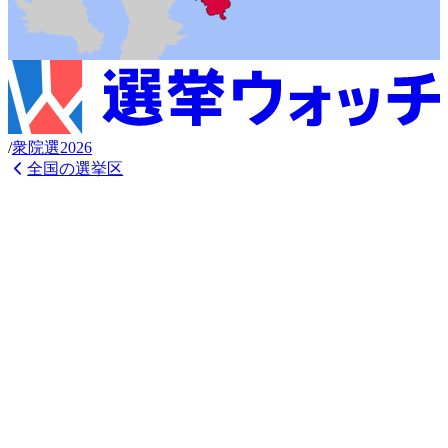
/
衆
院選
2026
全国の選挙区