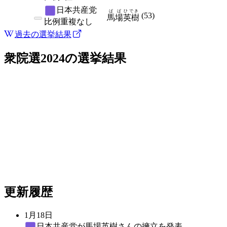
日本共産党
ばば
ひでき
(
53
)
馬場
英樹
比例
重複なし
過去の選挙結果
衆院選2024
の選挙結果
更新履歴
1月18日
日本共産党
が馬場英樹さんの擁立を発表。