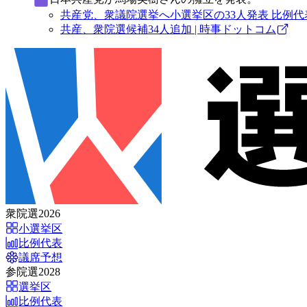
共産党、衆議院選挙へ小選挙区の33人発表 比例代表
共産、衆院選候補34人追加 | 時事ドットコム
衆院選2026
小選挙区
比例代表
議席予想
参院選2028
選挙区
比例代表