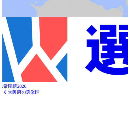
/
衆
院選
2026
大阪府
の選挙区