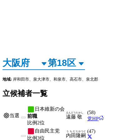
地域:
岸和田市、泉大津市、和泉市、高石市、泉北郡
立候補者一覧
日本維新の会
(
58
)
えんどう
たかし
当選
前職
遠藤
敬
党HP
比例
2位
自由民主党
(
47
)
うちだ
たかつぐ
内田
隆嗣
比例
3位